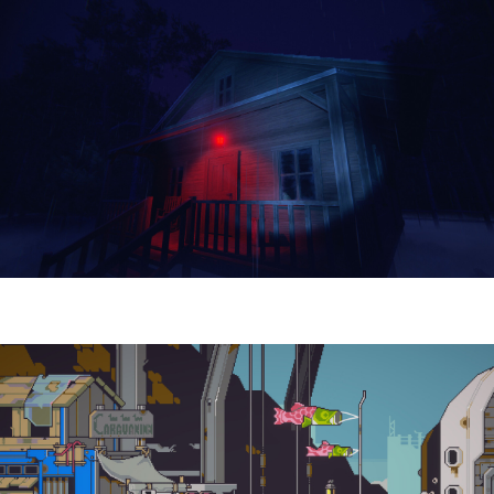
Yellowcreek Stories – The Cabin Watcher
| Reseña