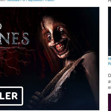
H
H
R
D
a
e