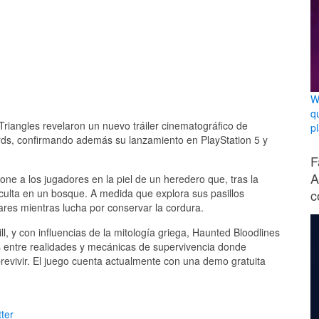
W
q
 Triangles revelaron un nuevo tráiler cinematográfico de
p
s, confirmando además su lanzamiento en PlayStation 5 y
F
A
one a los jugadores en la piel de un heredero que, tras la
c
culta en un bosque. A medida que explora sus pasillos
ares mientras lucha por conservar la cordura.
ll, y con influencias de la mitología griega, Haunted Bloodlines
s entre realidades y mecánicas de supervivencia donde
revivir. El juego cuenta actualmente con una demo gratuita
ter