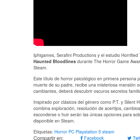
Iphigames, Serafini Productions y el estudio Horrified
Haunted Bloodlines
durante The Horror Game Award
Steam.
Este título de horror psicológico en primera persona p
muerte de su padre, recibe una misteriosa mansión o
cambiantes, deberá descubrir oscuros secretos famili
Inspirado por clásicos del género como P.T. y Silent Hi
combina exploración, resolución de acertijos, cambio
esconderse o huir serán las únicas opciones para sob
disponible en Steam.
Etiquetas:
Horror
PC
Playstation 5
steam
Compartir en:
Facebook
Twit