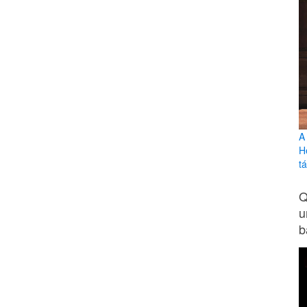
A
H
tá
Q
u
b