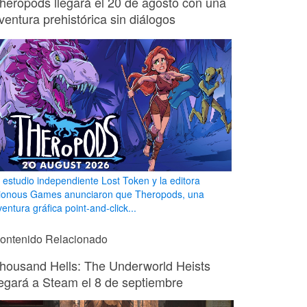
heropods llegará el 20 de agosto con una
ventura prehistórica sin diálogos
l estudio independiente Lost Token y la editora
ionous Games anunciaron que Theropods, una
entura gráfica point-and-click...
ontenido Relacionado
housand Hells: The Underworld Heists
legará a Steam el 8 de septiembre