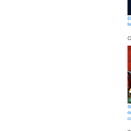
E
l
C
S
d
co