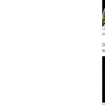
L
p
D
a