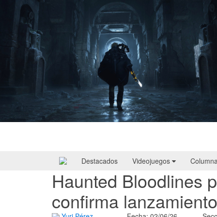
Hell Is Us | Reseña
Destacados
Videojuegos
Column
Haunted Bloodlines pr
confirma lanzamient
Yuri Pérez
Fecha: 02/06/26
Secc