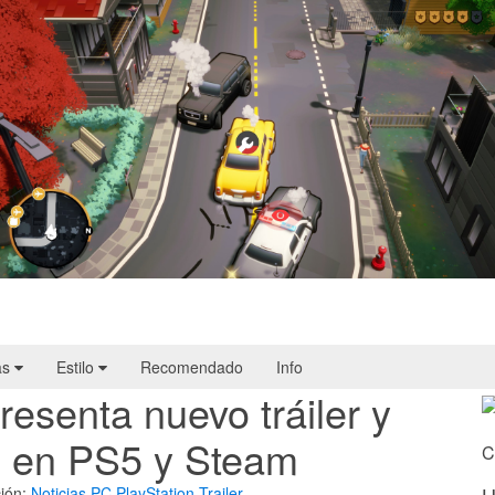
Cargo, Please! | Reseña
as
Estilo
Recomendado
Info
esenta nuevo tráiler y
o en PS5 y Steam
C
ión:
Noticias
PC
PlayStation
Trailer