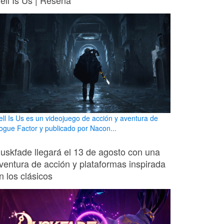
ell Is Us | Reseña
ell Is Us es un videojuego de acción y aventura de
ogue Factor y publicado por Nacon...
uskfade llegará el 13 de agosto con una
ventura de acción y plataformas inspirada
n los clásicos