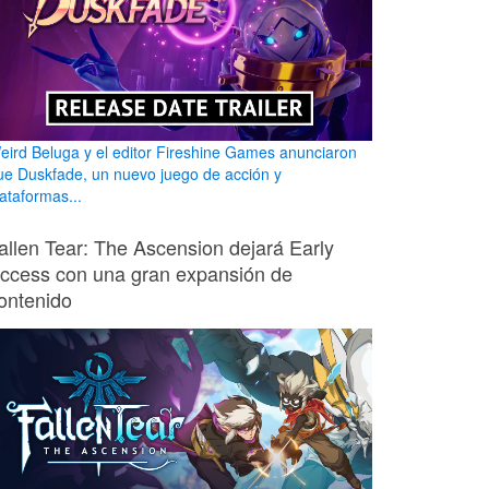
eird Beluga y el editor Fireshine Games anunciaron
ue Duskfade, un nuevo juego de acción y
lataformas...
allen Tear: The Ascension dejará Early
ccess con una gran expansión de
ontenido