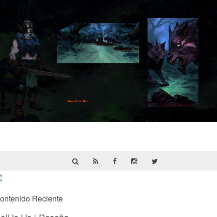
HellSlave II – Judgment of the Archon |
Reseña
ontenido Reciente