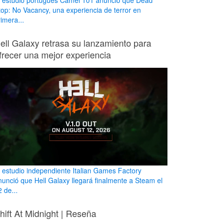
l estudio portugués Camel 101 anunció que Dead
top: No Vacancy, una experiencia de terror en
imera...
ell Galaxy retrasa su lanzamiento para
frecer una mejor experiencia
l estudio independiente Italian Games Factory
nunció que Hell Galaxy llegará finalmente a Steam el
 de...
hift At Midnight | Reseña