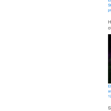
E
S
pr
H
o
E
a
12
S