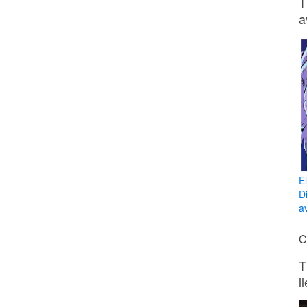
T
a
E
D
av
C
T
l