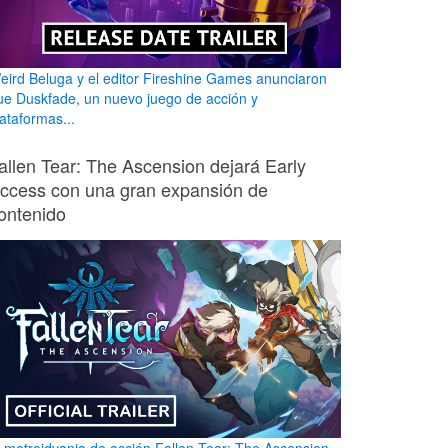
eird Beluga y el editor Fireshine Games anunciaron
ue Duskfade, un nuevo juego de acción y
lataformas...
allen Tear: The Ascension dejará Early
ccess con una gran expansión de
ontenido