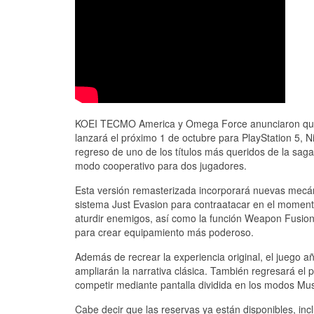
KOEI TECMO America y Omega Force anunciaron q
lanzará el próximo 1 de octubre para PlayStation 5, N
regreso de uno de los títulos más queridos de la saga
modo cooperativo para dos jugadores.
Esta versión remasterizada incorporará nuevas mecáni
sistema Just Evasion para contraatacar en el momento
aturdir enemigos, así como la función Weapon Fusion, 
para crear equipamiento más poderoso.
Además de recrear la experiencia original, el juego 
ampliarán la narrativa clásica. También regresará el
competir mediante pantalla dividida en los modos Mu
Cabe decir que las reservas ya están disponibles, in