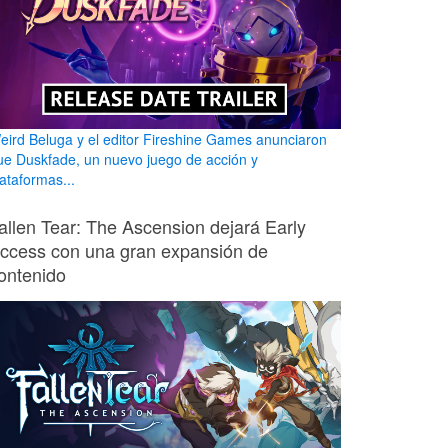
eird Beluga y el editor Fireshine Games anunciaron
ue Duskfade, un nuevo juego de acción y
lataformas...
allen Tear: The Ascension dejará Early
ccess con una gran expansión de
ontenido