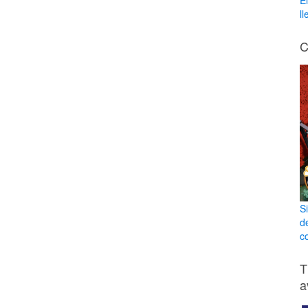
E
l
C
S
d
co
T
a