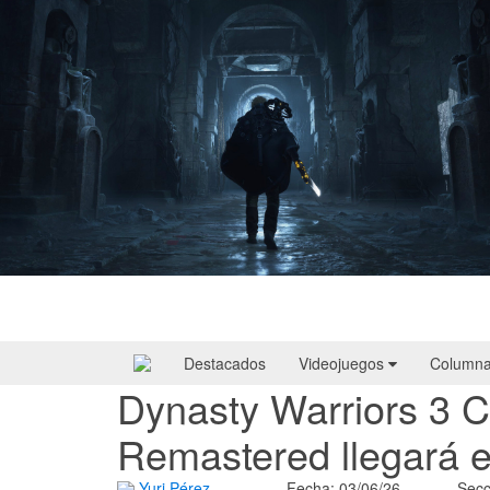
Hell Is Us | Reseña
Destacados
Videojuegos
Column
Dynasty Warriors 3 C
Remastered llegará e
Yuri Pérez
Fecha: 03/06/26
Secc