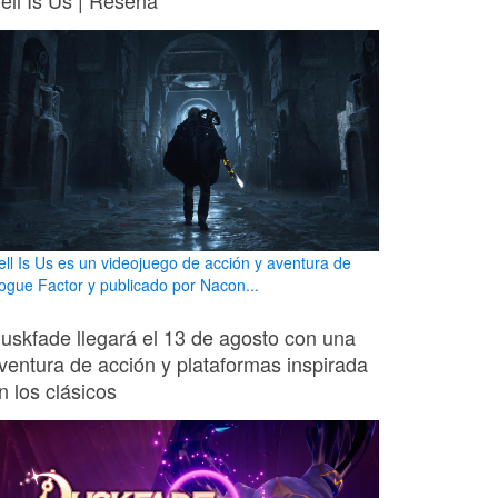
ell Is Us | Reseña
ell Is Us es un videojuego de acción y aventura de
ogue Factor y publicado por Nacon...
uskfade llegará el 13 de agosto con una
ventura de acción y plataformas inspirada
n los clásicos