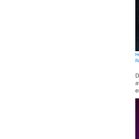
H
R
D
a
e