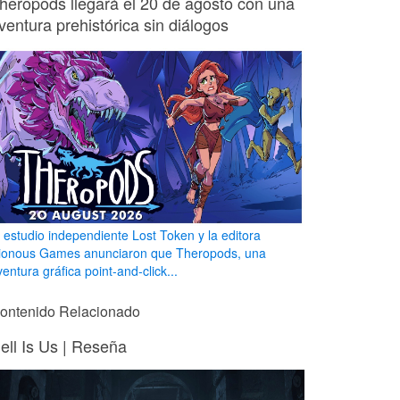
heropods llegará el 20 de agosto con una
ventura prehistórica sin diálogos
l estudio independiente Lost Token y la editora
ionous Games anunciaron que Theropods, una
entura gráfica point-and-click...
ontenido Relacionado
ell Is Us | Reseña