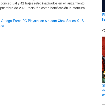
 conceptual y 42 trajes retro inspirados en el lanzamiento
septiembre de 2026 recibirán como bonificación la montura
E
l
Omega Force
PC
Playstation 5
steam
Xbox Series X | S
ter
C
S
d
co