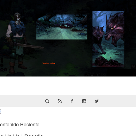
HellSlave II – Judgment of the Archon |
Reseña
ontenido Reciente