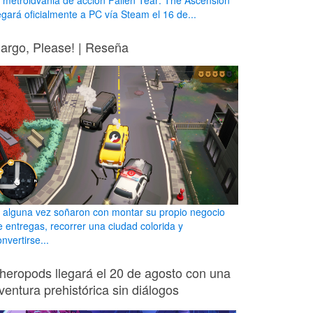
l metroidvania de acción Fallen Tear: The Ascension
legará oficialmente a PC vía Steam el 16 de...
argo, Please! | Reseña
i alguna vez soñaron con montar su propio negocio
e entregas, recorrer una ciudad colorida y
nvertirse...
heropods llegará el 20 de agosto con una
ventura prehistórica sin diálogos