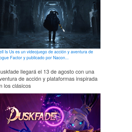
ell Is Us es un videojuego de acción y aventura de
ogue Factor y publicado por Nacon...
uskfade llegará el 13 de agosto con una
ventura de acción y plataformas inspirada
n los clásicos