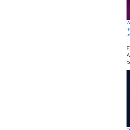
W
q
p
F
A
c