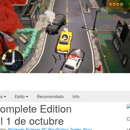
Cargo, Please! | Reseña
as
Estilo
Recomendado
Info
omplete Edition
l 1 de octubre
C
ión:
Nintendo
Noticias
PC
PlayStation
Trailer
Xbox