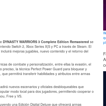
W
q
ue
DYNASTY WARRIORS 3 Complete Edition Remastered
se
p
intendo Switch 2, Xbox Series X|S y PC a través de Steam. El
 incluirá mejoras jugables, nuevo contenido y el retorno del
F
A
c
cas de combate y personalización, entre ellas la evasión, el
 preciso, la técnica Perfect Power Guard para bloquear y
que permitirá transferir habilidades y atributos entre armas
añadirá nuevos escenarios y oficiales desbloqueables que
 popular modo local para dos jugadores, permitiendo cooperar o
sou, Free y VS.
cluyendo una Edición Digital Deluxe que ofrecerá armas