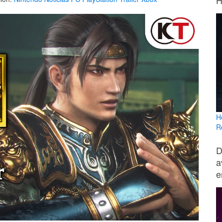
H
H
R
D
a
e