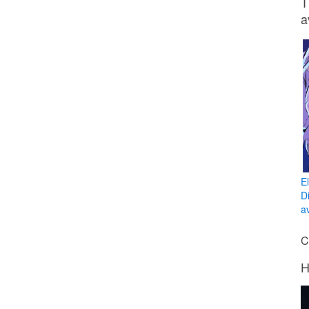
T
a
E
D
av
C
H