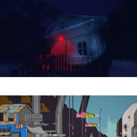
Yellowcreek Stories – The Cabin Watcher
| Reseña