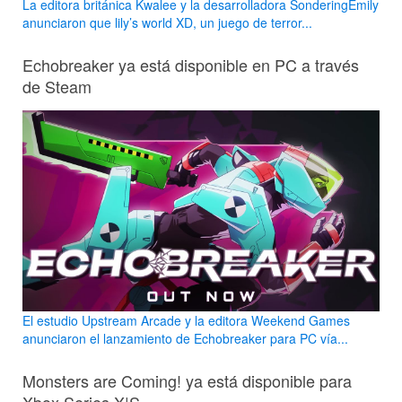
La editora británica Kwalee y la desarrolladora SonderingEmily
anunciaron que lily’s world XD, un juego de terror...
Echobreaker ya está disponible en PC a través
de Steam
El estudio Upstream Arcade y la editora Weekend Games
anunciaron el lanzamiento de Echobreaker para PC vía...
Monsters are Coming! ya está disponible para