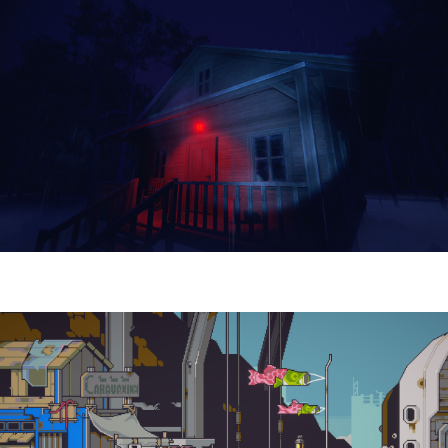
Yellowcreek Stories – The Cabin Watcher
| Reseña