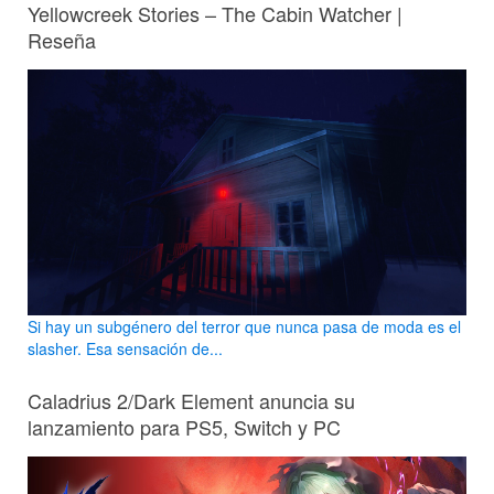
Yellowcreek Stories – The Cabin Watcher |
Reseña
Si hay un subgénero del terror que nunca pasa de moda es el
slasher. Esa sensación de...
Caladrius 2/Dark Element anuncia su
lanzamiento para PS5, Switch y PC