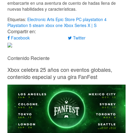
embarcarte en una aventura de cuento de hadas llena de
nuevas habilidades y características.
Etiquetas:
Electronic Arts
Epic Store
PC
playstation 4
Playstation 5
steam
xbox one
Xbox Series X | S
Compartir en:
Facebook
Twitter
Contenido Reciente
Xbox celebra 25 años con eventos globales,
contenido especial y una gira FanFest