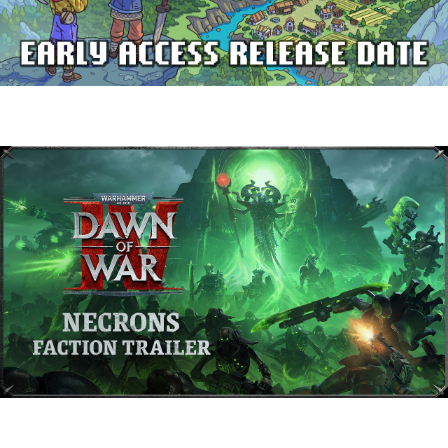
Delverium llegará a Steam Early Access
el 22 de septiembre
Warhammer 40,000: Dawn of War IV
presenta a los Necrones en un nuevo