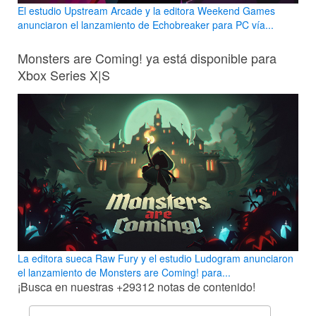
El estudio Upstream Arcade y la editora Weekend Games
anunciaron el lanzamiento de Echobreaker para PC vía...
Monsters are Coming! ya está disponible para
Xbox Series X|S
La editora sueca Raw Fury y el estudio Ludogram anunciaron
el lanzamiento de Monsters are Coming! para...
¡Busca en nuestras
+29312
notas de contenido!