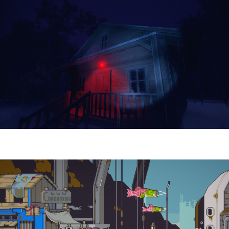
Yellowcreek Stories – The Cabin Watcher
| Reseña