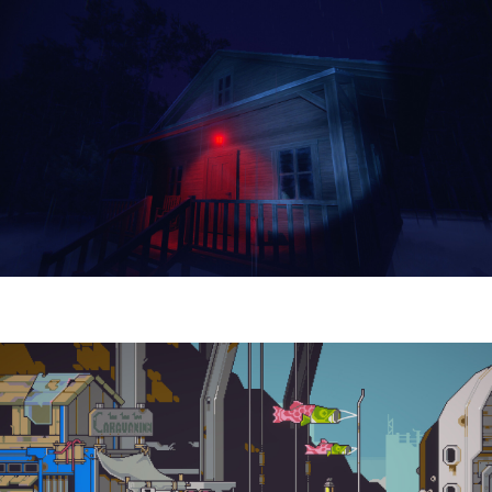
Yellowcreek Stories – The Cabin Watcher
| Reseña