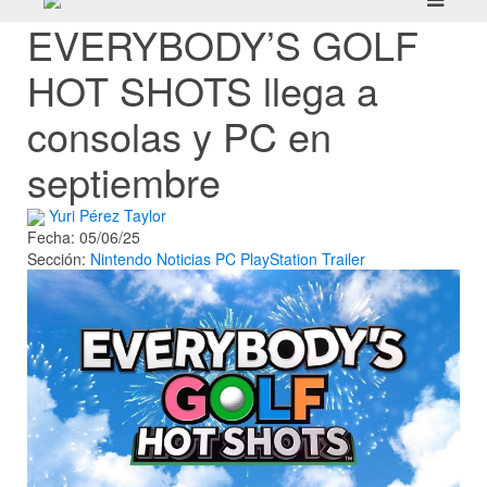
EVERYBODY’S GOLF
HOT SHOTS llega a
consolas y PC en
septiembre
Yuri Pérez Taylor
Fecha: 05/06/25
Sección:
Nintendo
Noticias
PC
PlayStation
Trailer