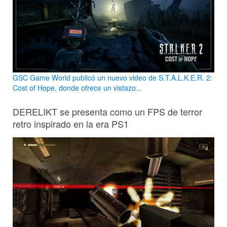
GSC Game World publicó un nuevo video de S.T.A.L.K.E.R. 2:
Cost of Hope, donde ofrece un vistazo...
DERELIKT se presenta como un FPS de terror
retro inspirado en la era PS1