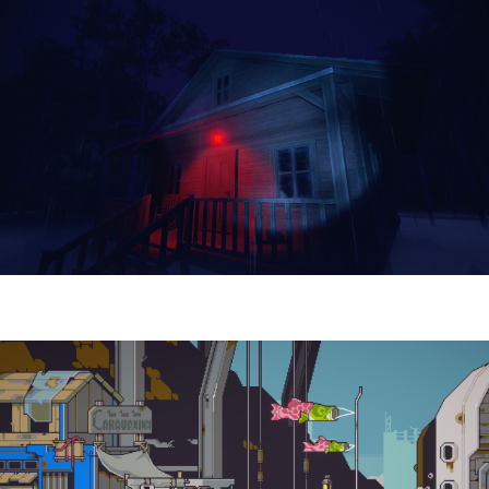
Yellowcreek Stories – The Cabin Watcher
| Reseña