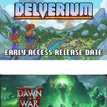
Delverium llegará a Steam Early Access
el 22 de septiembre