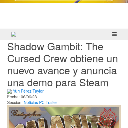
Crazy Taxi: World Tour ya prepara su
primera prueba multijugador cerrada en
septiembre
Shadow Gambit: The
Cursed Crew obtiene un
nuevo avance y anuncia
una demo para Steam
Yuri Pérez Taylor
Fecha: 06/06/23
Sección:
Noticias
PC
Trailer