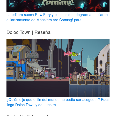
La editora sueca Raw Fury y el estudio Ludogram anunciaron
el lanzamiento de Monsters are Coming! para...
Doloc Town | Reseña
¿Quién dijo que el fin del mundo no podía ser acogedor? Pues
llega Doloc Town y demuestra...