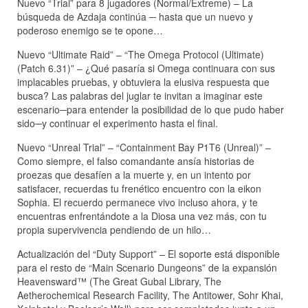
Nuevo “Trial” para 8 jugadores (Normal/Extreme) – La
búsqueda de Azdaja continúa ─ hasta que un nuevo y
poderoso enemigo se te opone…
Nuevo “Ultimate Raid” – “The Omega Protocol (Ultimate)
(Patch 6.31)” – ¿Qué pasaría si Omega continuara con sus
implacables pruebas, y obtuviera la elusiva respuesta que
busca? Las palabras del juglar te invitan a imaginar este
escenario─para entender la posibilidad de lo que pudo haber
sido─y continuar el experimento hasta el final.
Nuevo “Unreal Trial” – “Containment Bay P1T6 (Unreal)” –
Como siempre, el falso comandante ansía historias de
proezas que desafíen a la muerte y, en un intento por
satisfacer, recuerdas tu frenético encuentro con la eikon
Sophia. El recuerdo permanece vivo incluso ahora, y te
encuentras enfrentándote a la Diosa una vez más, con tu
propia supervivencia pendiendo de un hilo…
Actualización del “Duty Support” – El soporte está disponible
para el resto de “Main Scenario Dungeons” de la expansión
Heavensward™ (The Great Gubal Library, The
Aetherochemical Research Facility, The Antitower, Sohr Khai,