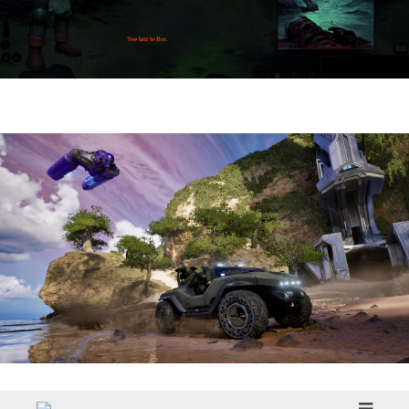
HellSlave II – Judgment of the Archon |
Reseña
Halo: Campaign Evolved | Reseña