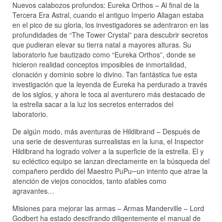
Nuevos calabozos profundos: Eureka Orthos – Al final de la
Tercera Era Astral, cuando el antiguo Imperio Allagan estaba
en el pico de su gloria, los investigadores se adentraron en las
profundidades de “The Tower Crystal” para descubrir secretos
que pudieran elevar su tierra natal a mayores alturas. Su
laboratorio fue bautizado como “Eureka Orthos”, donde se
hicieron realidad conceptos imposibles de inmortalidad,
clonación y dominio sobre lo divino. Tan fantástica fue esta
investigación que la leyenda de Eureka ha perdurado a través
de los siglos, y ahora le toca al aventurero más destacado de
la estrella sacar a la luz los secretos enterrados del
laboratorio.
De algún modo, más aventuras de Hildibrand – Después de
una serie de desventuras surrealistas en la luna, el Inspector
Hildibrand ha logrado volver a la superficie de la estrella. El y
su ecléctico equipo se lanzan directamente en la búsqueda del
compañero perdido del Maestro PuPu─un intento que atrae la
atención de viejos conocidos, tanto afables como
agravantes…
Misiones para mejorar las armas – Armas Manderville – Lord
Godbert ha estado descifrando diligentemente el manual de