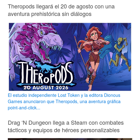
Theropods llegará el 20 de agosto con una
aventura prehistórica sin diálogos
El estudio independiente Lost Token y la editora Dionous
Games anunciaron que Theropods, una aventura gráfica
point-and-click...
Drag ‘N Dungeon llega a Steam con combates
tácticos y equipos de héroes personalizables