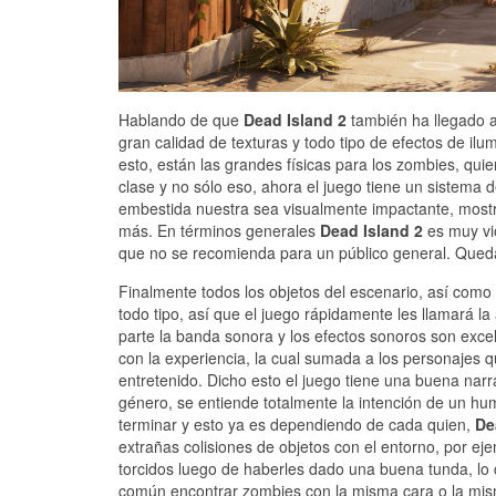
Hablando de que
Dead Island 2
también ha llegado a 
gran calidad de texturas y todo tipo de efectos de ilu
esto, están las grandes físicas para los zombies, qu
clase y no sólo eso, ahora el juego tiene un sistema 
embestida nuestra sea visualmente impactante, most
más. En términos generales
Dead Island 2
es muy vio
que no se recomienda para un público general. Qued
Finalmente todos los objetos del escenario, así como
todo tipo, así que el juego rápidamente les llamará la
parte la banda sonora y los efectos sonoros son excel
con la experiencia, la cual sumada a los personajes
entretenido. Dicho esto el juego tiene una buena narr
género, se entiende totalmente la intención de un hum
terminar y esto ya es dependiendo de cada quien,
De
extrañas colisiones de objetos con el entorno, por 
torcidos luego de haberles dado una buena tunda, lo c
común encontrar zombies con la misma cara o la misma