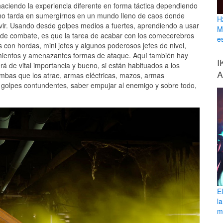
haciendo la experiencia diferente en forma táctica dependiendo
o tarda en sumergirnos en un mundo lleno de caos donde
H
ir. Usando desde golpes medios a fuertes, aprendiendo a usar
M
 de combate, es que la tarea de acabar con los comecerebros
e
s con hordas, mini jefes y algunos poderosos jefes de nivel,
imientos y amenazantes formas de ataque. Aquí también hay
I
á de vital importancia y bueno, si están habituados a los
A
mbas que los atrae, armas eléctricas, mazos, armas
r golpes contundentes, saber empujar al enemigo y sobre todo,
E
l
ma