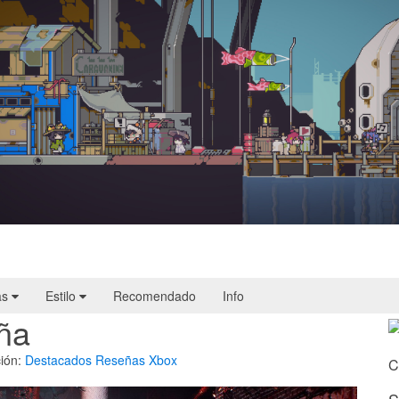
Doloc Town | Reseña
as
Estilo
Recomendado
Info
ña
ión:
Destacados
Reseñas
Xbox
C