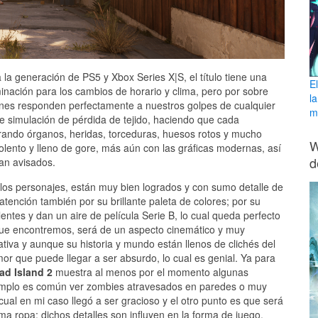
la generación de PS5 y Xbox Series X|S, el título tiene una
E
minación para los cambios de horario y clima, pero por sobre
l
ienes responden perfectamente a nuestros golpes de cualquier
ma
de simulación de pérdida de tejido, haciendo que cada
rando órganos, heridas, torceduras, huesos rotos y mucho
W
lento y lleno de gore, más aún con las gráficas modernas, así
d
an avisados.
 los personajes, están muy bien logrados y con sumo detalle de
 atención también por su brillante paleta de colores; por su
entes y dan un aire de película Serie B, lo cual queda perfecto
 que encontremos, será de un aspecto cinemático y muy
ativa y aunque su historia y mundo están llenos de clichés del
or que puede llegar a ser absurdo, lo cual es genial. Ya para
ad Island 2
muestra al menos por el momento algunas
ejemplo es común ver zombies atravesados en paredes o muy
ual en mi caso llegó a ser gracioso y el otro punto es que será
 ropa; dichos detalles son influyen en la forma de juego,