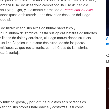
os grandes títulos de zombies y supervivencia;
Dead Island 2
,
montaña rusa” de desarrollo cambiando incluso de estudio
en Dying Light, y finalmente marcando a
Dambuster Studios
apocalíptico ambientado unos diez años después del juego
 que sí.
 de mirar; desde sus aires de humor sarcástico y
en un mundo de zombies, hasta sus épicas batallas de muertos
 llenas de dolor y cerebros, el juego marca desde su inicio
S
A”, un Los Ángeles totalmente destruido, donde los pocos
m
s misiones ya que obviamente, como héroes de la historia,
 dará ventaja.
C
l
y muy peligrosa, y por fortuna nuestros seis personajes
b tienen sus propias habilidades y destrezas (así como