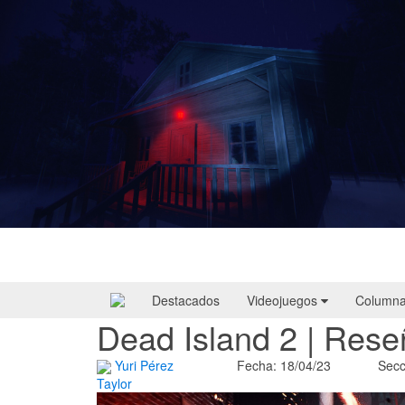
Yellowcreek Stories – The Cabin Watcher
| Reseña
Destacados
Videojuegos
Column
Dead Island 2 | Rese
Yuri Pérez
Fecha: 18/04/23
Secc
Taylor