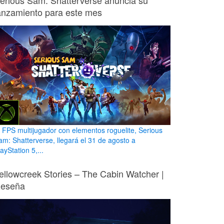
erious Sam: Shatterverse anuncia su
anzamiento para este mes
l FPS multijugador con elementos roguelite, Serious
am: Shatterverse, llegará el 31 de agosto a
ayStation 5,...
ellowcreek Stories – The Cabin Watcher |
eseña