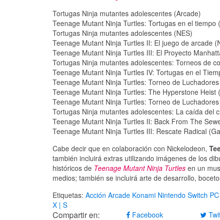
Tortugas Ninja mutantes adolescentes (Arcade)
Teenage Mutant Ninja Turtles: Tortugas en el tiempo 
Tortugas Ninja mutantes adolescentes (NES)
Teenage Mutant Ninja Turtles II: El juego de arcade 
Teenage Mutant Ninja Turtles III: El Proyecto Manhat
Tortugas Ninja mutantes adolescentes: Torneos de 
Teenage Mutant Ninja Turtles IV: Tortugas en el Tie
Teenage Mutant Ninja Turtles: Torneo de Luchadores
Teenage Mutant Ninja Turtles: The Hyperstone Heist
Teenage Mutant Ninja Turtles: Torneo de Luchadores
Tortugas Ninja mutantes adolescentes: La caída del 
Teenage Mutant Ninja Turtles II: Back From The Se
Teenage Mutant Ninja Turtles III: Rescate Radical (
Cabe decir que en colaboración con Nickelodeon,
Tee
también incluirá extras utilizando imágenes de los di
históricos de
Teenage Mutant Ninja Turtles
en un muse
medios; también se incluirá arte de desarrollo, bocet
Etiquetas:
Acción
Arcade
Konami
Nintendo Switch
PC
X | S
Compartir en:
Facebook
Twit