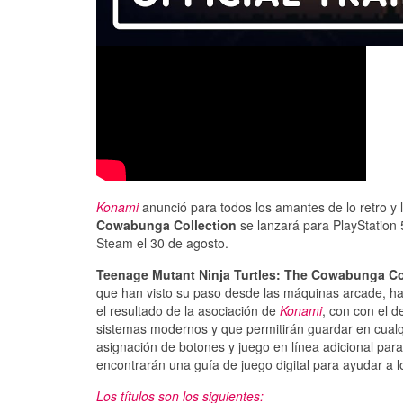
Konami
anunció para todos los amantes de lo retro y 
Cowabunga Collection
se lanzará para PlayStation 
Steam el 30 de agosto.
Teenage Mutant Ninja Turtles: The Cowabunga Co
que han visto su paso desde las máquinas arcade, h
el resultado de la asociación de
Konami
, con con el d
sistemas modernos y que permitirán guardar en cualq
asignación de botones y juego en línea adicional para 
encontrarán una guía de juego digital para ayudar a l
Los títulos son los siguientes: