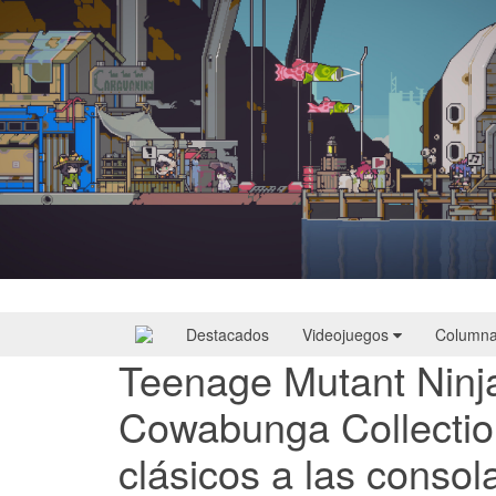
Doloc Town | Reseña
Destacados
Videojuegos
Column
Teenage Mutant Ninja
Cowabunga Collection
clásicos a las conso