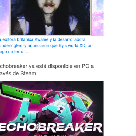
a editora británica Kwalee y la desarrolladora
onderingEmily anunciaron que lily’s world XD, un
ego de terror...
chobreaker ya está disponible en PC a
ravés de Steam