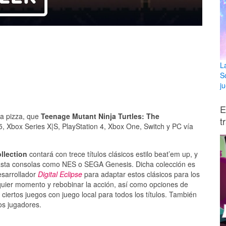
L
S
ju
E
la pizza, que
Teenage Mutant Ninja Turtles: The
t
5, Xbox Series X|S, PlayStation 4, Xbox One, Switch y PC vía
llection
contará con trece títulos clásicos estilo beat’em up, y
asta consolas como NES o SEGA Genesis. Dicha colección es
esarrollador
Digital Eclipse
para adaptar estos clásicos para los
uier momento y rebobinar la acción, así como opciones de
ciertos juegos con juego local para todos los títulos. También
os jugadores.