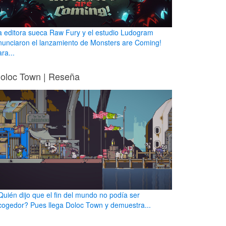
a editora sueca Raw Fury y el estudio Ludogram
nunciaron el lanzamiento de Monsters are Coming!
ra...
oloc Town | Reseña
Quién dijo que el fin del mundo no podía ser
cogedor? Pues llega Doloc Town y demuestra...