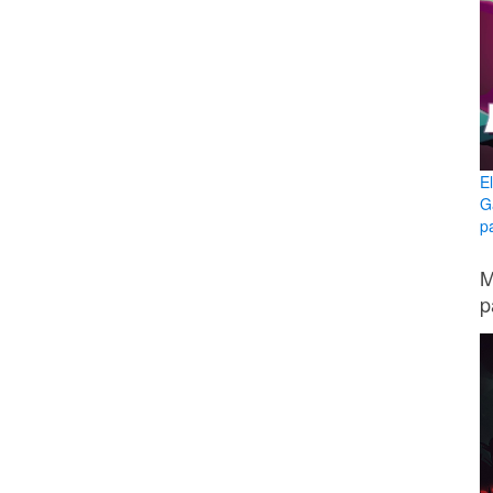
E
G
p
M
p