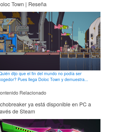
oloc Town | Reseña
Quién dijo que el fin del mundo no podía ser
cogedor? Pues llega Doloc Town y demuestra...
ontenido Relacionado
chobreaker ya está disponible en PC a
ravés de Steam