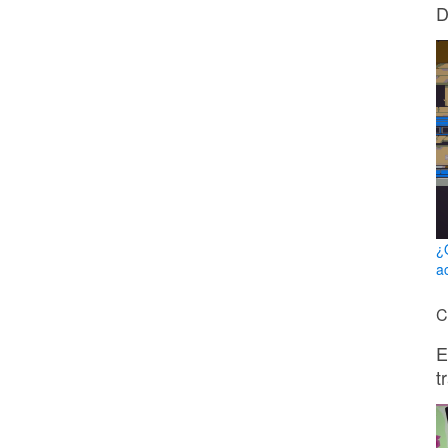
D
¿
a
C
E
t