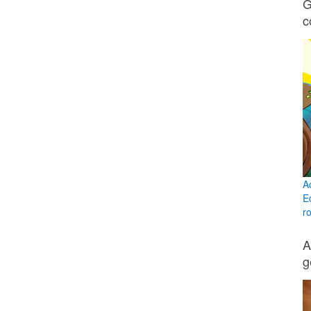
G
c
A
E
ro
A
g