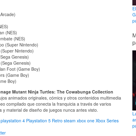
E
(Arcade)
G
p
(NES)
tan (NES)
M
combate (NES)
p
mpo (Super Nintendo)
 (Super Nintendo)
 (Sega Genesis)
 (Sega Genesis)
clan Foot (Game Boy)
wers (Game Boy)
Game Boy)
nage Mutant Ninja Turtles: The Cowabunga Collection
bujos animados originales, cómics y otros contenidos multimedia
o compilado que conecta la franquicia a través de varios
os y material de diseño de juegos nunca antes visto.
L
a
playstation 4
Playstation 5
Retro
steam
xbox one
Xbox Series
pa
ter