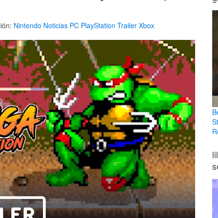
ión:
Nintendo
Noticias
PC
PlayStation
Trailer
Xbox
B
S
R
l
s