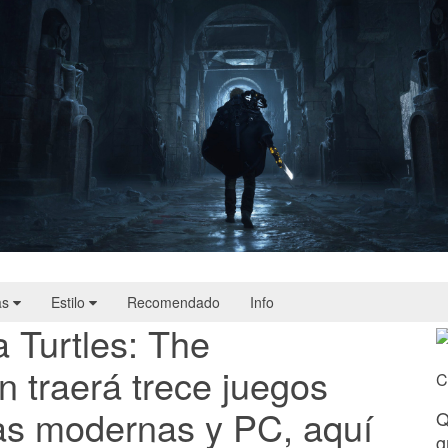
Hell Is Us | Reseña
as
Estilo
Recomendado
Info
 Turtles: The
 traerá trece juegos
C
las modernas y PC, aquí
Q
g