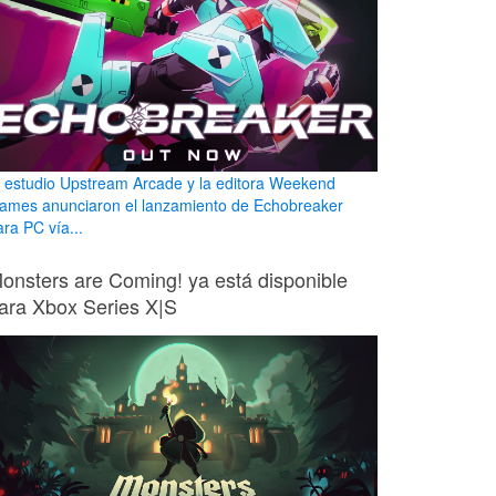
l estudio Upstream Arcade y la editora Weekend
ames anunciaron el lanzamiento de Echobreaker
ara PC vía...
onsters are Coming! ya está disponible
ara Xbox Series X|S