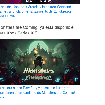
l estudio Upstream Arcade y la editora Weekend
ames anunciaron el lanzamiento de Echobreaker
ara PC vía...
onsters are Coming! ya está disponible
ara Xbox Series X|S
a editora sueca Raw Fury y el estudio Ludogram
nunciaron el lanzamiento de Monsters are Coming!
ra...