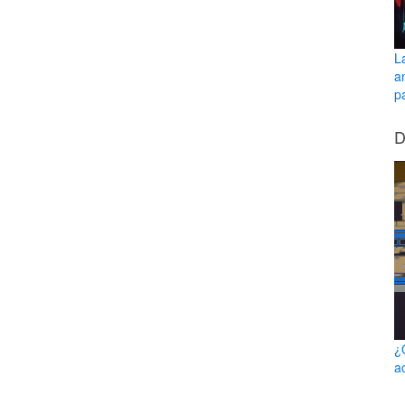
L
a
pa
D
¿
a