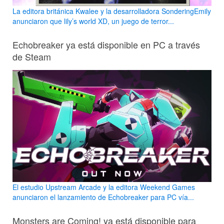
La editora británica Kwalee y la desarrolladora SonderingEmily
anunciaron que lily’s world XD, un juego de terror...
Echobreaker ya está disponible en PC a través
de Steam
El estudio Upstream Arcade y la editora Weekend Games
anunciaron el lanzamiento de Echobreaker para PC vía...
Monsters are Coming! ya está disponible para