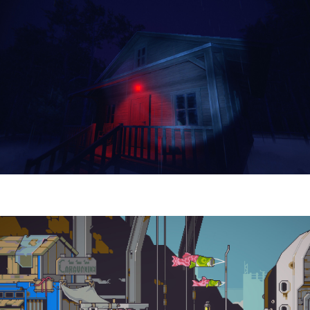
Yellowcreek Stories – The Cabin Watcher
| Reseña