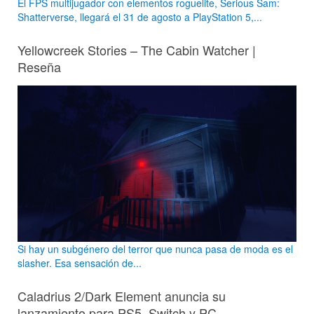
El FPS multijugador con elementos roguelite, Serious Sam:
Shatterverse, llegará el 31 de agosto a PlayStation 5,...
Yellowcreek Stories – The Cabin Watcher |
Reseña
Si hay un subgénero del terror que nunca pasa de moda es el
slasher. Esa sensación de...
Caladrius 2/Dark Element anuncia su
lanzamiento para PS5, Switch y PC