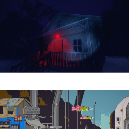
Yellowcreek Stories – The Cabin Watcher
| Reseña