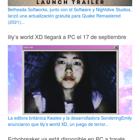
Bethesda Softworks, junto con id Software y Nightdive Studios,
lanzó una actualización gratuita para Quake Remastered
(2021)...
lily’s world XD llegará a PC el 17 de septiembre
La editora británica Kwalee y la desarrolladora SonderingEmily
anunciaron que lily’s world XD, un juego de terror...
Echobreaker ya está disponible en PC a través