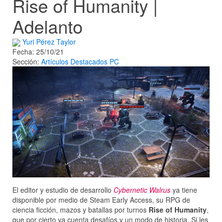
Rise of Humanity |
Adelanto
Yuri Pérez Taylor
Fecha: 25/10/21
Sección:
Artículos
Destacados
PC
El editor y estudio de desarrollo
Cybernetic Walrus
ya tiene
disponible por medio de Steam Early Access, su RPG de
ciencia ficción, mazos y batallas por turnos
Rise of Humanity
,
que por cierto ya cuenta desafíos y un modo de historia. Si les