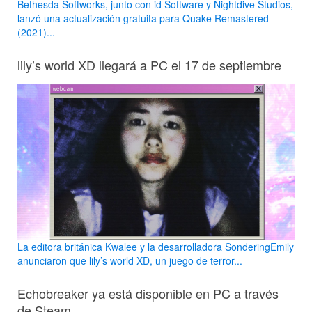
Bethesda Softworks, junto con id Software y Nightdive Studios,
lanzó una actualización gratuita para Quake Remastered
(2021)...
lily’s world XD llegará a PC el 17 de septiembre
La editora británica Kwalee y la desarrolladora SonderingEmily
anunciaron que lily’s world XD, un juego de terror...
Echobreaker ya está disponible en PC a través
de Steam