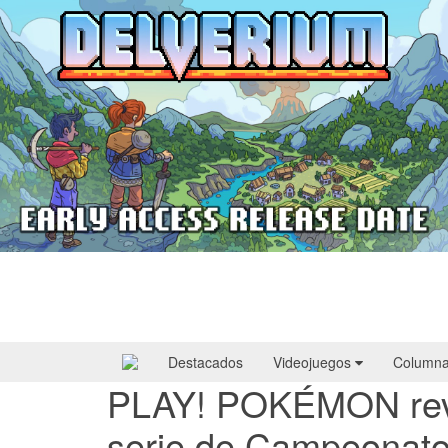
Delverium llegará a Steam Early Access
el 22 de septiembre
Destacados
Videojuegos
Column
PLAY! POKÉMON revel
serie de Campeonato