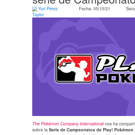
Yuri Pérez
Fecha: 05/10/21
Secc
Taylor
The Pokémon Company International
nos ha comparti
sobre la
Serie de Campeonatos de Play! Pokémon