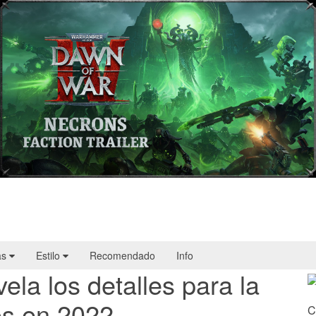
Warhammer 40,000: Dawn of War IV
presenta a los Necrones en un nuevo
tráiler
as
Estilo
Recomendado
Info
a los detalles para la
s en 2022
C