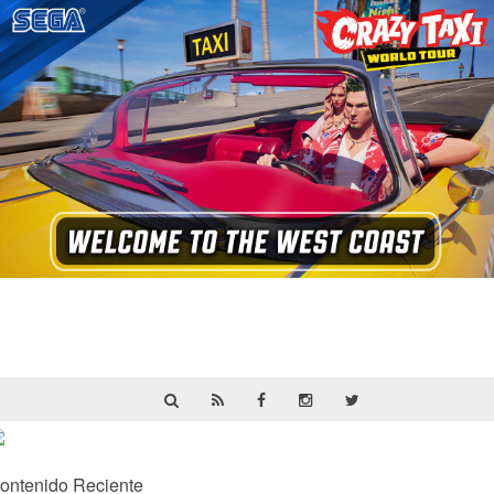
Crazy Taxi: World Tour ya prepara su
primera prueba multijugador cerrada en
septiembre
ontenido Reciente