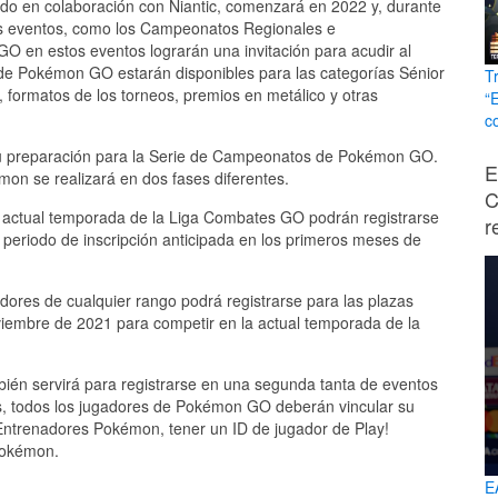
ado en colaboración con Niantic, comenzará en 2022 y, durante
os eventos, como los Campeonatos Regionales e
O en estos eventos lograrán una invitación para acudir al
 Pokémon GO estarán disponibles para las categorías Sénior
T
 formatos de los torneos, premios en metálico y otras
“
c
u preparación para la Serie de Campeonatos de Pokémon GO.
E
mon se realizará en dos fases diferentes.
C
 actual temporada de la Liga Combates GO podrán registrarse
r
 periodo de inscripción anticipada en los primeros meses de
adores de cualquier rango podrá registrarse para las plazas
viembre de 2021 para competir en la actual temporada de la
én servirá para registrarse en una segunda tanta de eventos
os, todos los jugadores de Pokémon GO deberán vincular su
ntrenadores Pokémon, tener un ID de jugador de Play!
Pokémon.
E