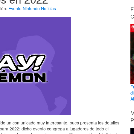
F
ión:
Evento
Nintendo
Noticias
C
F
d
A
M
P
do un comunicado muy interesante, pues presenta los detalles
para 2022; dicho evento congrega a jugadores de todo el