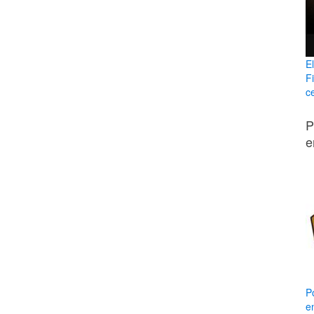
E
F
ce
P
e
P
e