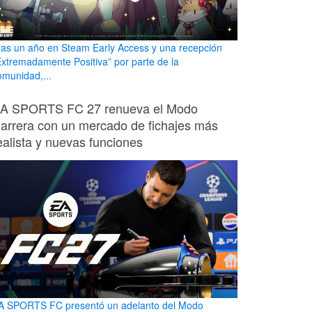
ras un año en Steam Early Access y una recepción
Extremadamente Positiva” por parte de la
omunidad,...
A SPORTS FC 27 renueva el Modo
arrera con un mercado de fichajes más
ealista y nuevas funciones
A SPORTS FC presentó un adelanto del Modo