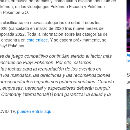
iales en busca de premios y, como último escalón, del título de
émon, en los videojuegos Pokémon Espada y Pokémon
 en Pokémon GO.
 clasificarse en nuevas categorías de edad. Todos los
 2020 (cancelada en marzo de 2020 tras nueve meses de
mporada 2022. Toda la información sobre las categorías de
e encuentra en
este enlace
. Y se espera próximamente, se
Play! Pokémon.
A
s de juego competitivo continúan siendo el factor más
b
enciales de Play! Pokémon. Por ello, estamos
 las fechas para la reanudación de los eventos en
S
 los mandatos, las directrices y las recomendaciones
s
 correspondientes organismos gubernamentales. Cuando
s, empresas, personal y espectadores deberán cumplir
ompany International[1] para garantizar la salud y la
 COVID-19,
pueden entrar aquí
.