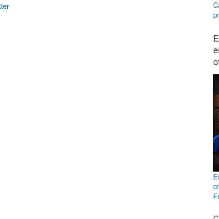
C
ter
p
E
e
o
E
e
Fu
C