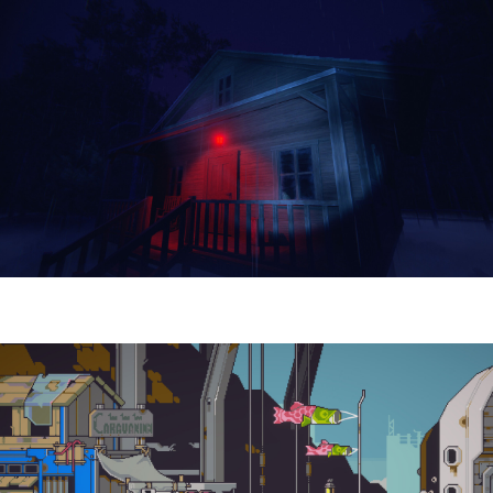
Yellowcreek Stories – The Cabin Watcher
| Reseña