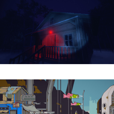
Yellowcreek Stories – The Cabin Watcher
| Reseña