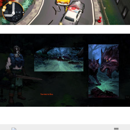
Cargo, Please! | Reseña
HellSlave II – Judgment of the Archon |
Reseña