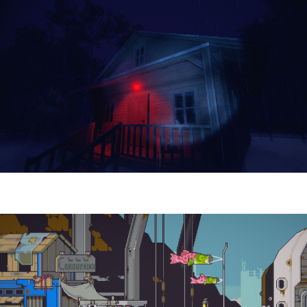
Yellowcreek Stories – The Cabin Watcher
| Reseña