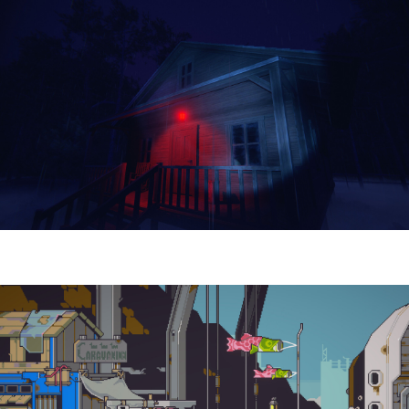
Yellowcreek Stories – The Cabin Watcher
| Reseña