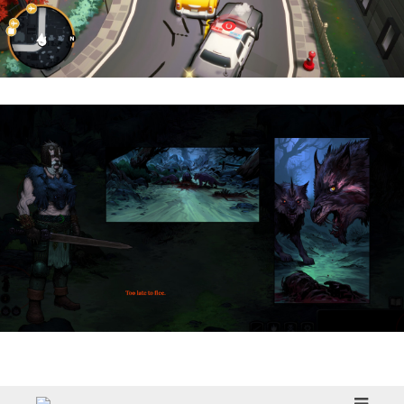
Cargo, Please! | Reseña
HellSlave II – Judgment of the Archon |
Reseña