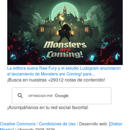
La editora sueca Raw Fury y el estudio Ludogram anunciaron
el lanzamiento de Monsters are Coming! para...
¡Busca en nuestras
+29312
notas de contenido!
¡Acompáñanos en tu red social favorita!
Creative Commons
/
Condiciones de Uso
/ Desarrollo web: [
Doktor
Mostro
] / ©kopodo 2008-2026