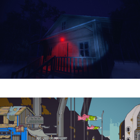
Yellowcreek Stories – The Cabin Watcher
| Reseña