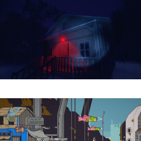
Yellowcreek Stories – The Cabin Watcher
| Reseña