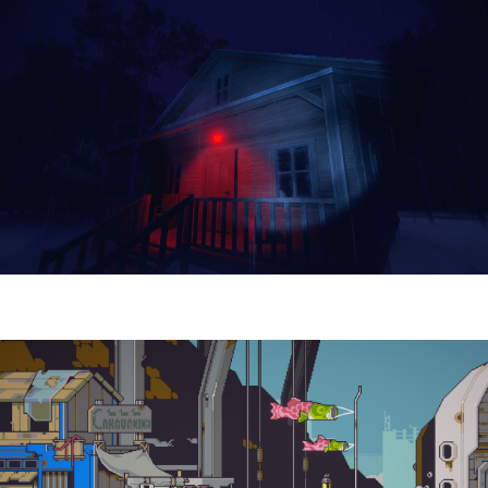
Yellowcreek Stories – The Cabin Watcher
| Reseña