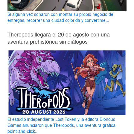
Si alguna vez soñaron con montar su propio negocio de
entregas, recorrer una ciudad colorida y convertirse...
Theropods llegará el 20 de agosto con una
aventura prehistórica sin diálogos
El estudio independiente Lost Token y la editora Dionous
Games anunciaron que Theropods, una aventura gráfica
point-and-click...