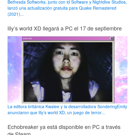
Bethesda Softworks, junto con id Software y Nightdive Studios,
lanzó una actualización gratuita para Quake Remastered
(2021)...
lily’s world XD llegará a PC el 17 de septiembre
La editora británica Kwalee y la desarrolladora SonderingEmily
anunciaron que lily’s world XD, un juego de terror...
Echobreaker ya está disponible en PC a través
de Steam