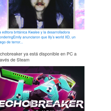
a editora británica Kwalee y la desarrolladora
onderingEmily anunciaron que lily’s world XD, un
ego de terror...
chobreaker ya está disponible en PC a
ravés de Steam