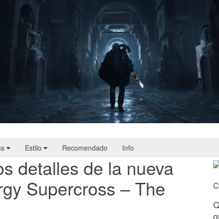
Hell Is Us | Reseña
as
Estilo
Recomendado
Info
s detalles de la nueva
rgy Supercross – The
C
Q
g