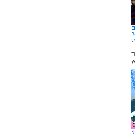
E
R
u
T
W
N