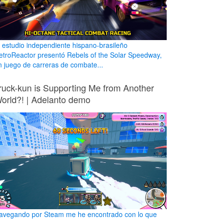
l estudio independiente hispano-brasileño
etroReactor presentó Rebels of the Solar Speedway,
n juego de carreras de combate...
ruck-kun is Supporting Me from Another
orld?! | Adelanto demo
avegando por Steam me he encontrado con lo que