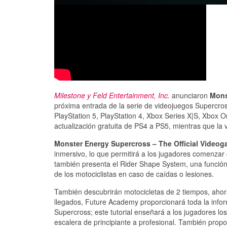
Milestone y Feld Entertainment, Inc.
anunciaron
Mons
próxima entrada de la serie de videojuegos Supercros
PlayStation 5, PlayStation 4, Xbox Series X|S, Xbox O
actualización gratuita de PS4 a PS5, mientras que la 
Monster Energy Supercross – The Official Videog
inmersivo, lo que permitirá a los jugadores comenzar
también presenta el Rider Shape System, una función
de los motociclistas en caso de caídas o lesiones.
También descubrirán motocicletas de 2 tiempos, ahora
llegados, Future Academy proporcionará toda la info
Supercross; este tutorial enseñará a los jugadores lo
escalera de principiante a profesional. También prop