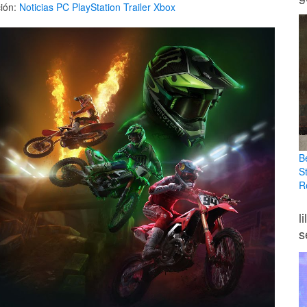
ión:
Noticias
PC
PlayStation
Trailer
Xbox
B
S
R
l
s