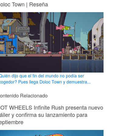
oloc Town | Reseña
Quién dijo que el fin del mundo no podía ser
cogedor? Pues llega Doloc Town y demuestra...
ontenido Relacionado
OT WHEELS Infinite Rush presenta nuevo
ráiler y confirma su lanzamiento para
eptiembre