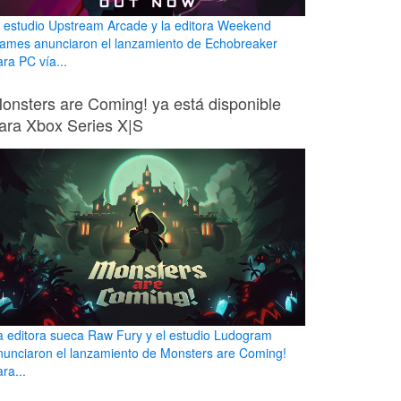
l estudio Upstream Arcade y la editora Weekend
ames anunciaron el lanzamiento de Echobreaker
ara PC vía...
onsters are Coming! ya está disponible
ara Xbox Series X|S
a editora sueca Raw Fury y el estudio Ludogram
nunciaron el lanzamiento de Monsters are Coming!
ra...