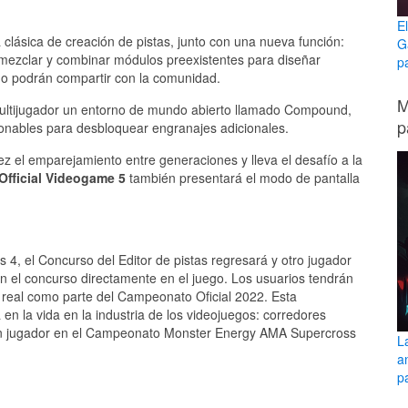
E
 clásica de creación de pistas, junto con una nueva función:
G
mezclar y combinar módulos preexistentes para diseñar
p
go podrán compartir con la comunidad.
M
y multijugador un entorno de mundo abierto llamado Compound,
p
ionables para desbloquear engranajes adicionales.
z el emparejamiento entre generaciones y lleva el desafío a la
fficial Videogame 5
también presentará el modo de pantalla
4, el Concurso del Editor de pistas regresará y otro jugador
 en el concurso directamente en el juego. Los usuarios tendrán
a real como parte del Campeonato Oficial 2022. Esta
en la vida en la industria de los videojuegos: corredores
r un jugador en el Campeonato Monster Energy AMA Supercross
L
a
pa