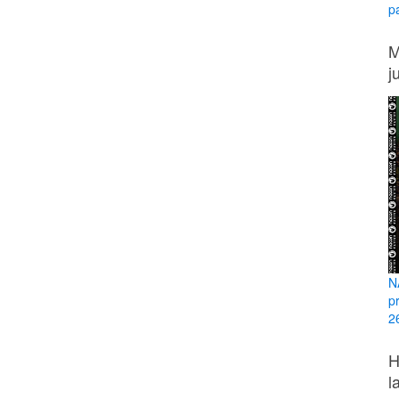
p
M
j
N
p
26
H
l