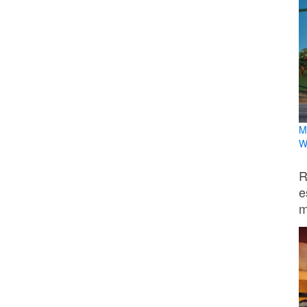
M
W
R
e
m