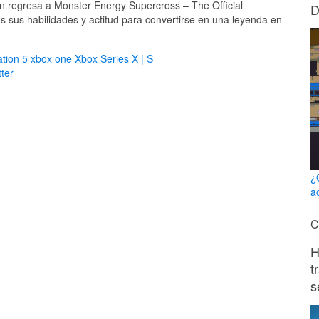
én regresa a Monster Energy Supercross – The Official
D
 sus habilidades y actitud para convertirse en una leyenda en
ation 5
xbox one
Xbox Series X | S
ter
¿
a
C
H
t
s