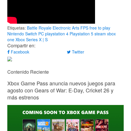
Etiquetas:
Battle Royale
Electronic Arts
FPS
free to play
Nintendo Switch
PC
playstation 4
Playstation 5
steam
xbox
one
Xbox Series X | S
Compartir en:
Facebook
Twitter
Contenido Reciente
Xbox Game Pass anuncia nuevos juegos para
agosto con Gears of War: E-Day, Cricket 26 y
más estrenos