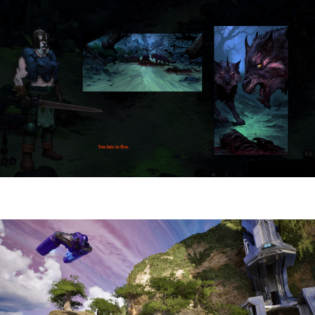
HellSlave II – Judgment of the Archon |
Reseña