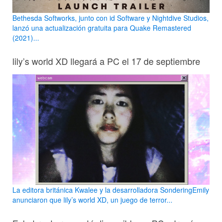
Bethesda Softworks, junto con id Software y Nightdive Studios,
lanzó una actualización gratuita para Quake Remastered
(2021)...
lily’s world XD llegará a PC el 17 de septiembre
La editora británica Kwalee y la desarrolladora SonderingEmily
anunciaron que lily’s world XD, un juego de terror...