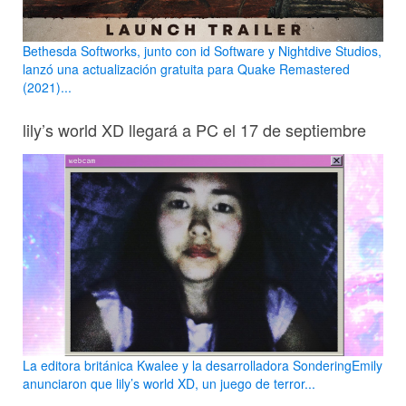
Bethesda Softworks, junto con id Software y Nightdive Studios,
lanzó una actualización gratuita para Quake Remastered
(2021)...
lily’s world XD llegará a PC el 17 de septiembre
La editora británica Kwalee y la desarrolladora SonderingEmily
anunciaron que lily’s world XD, un juego de terror...