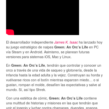
El desarrollador independiente
James K. Isaac
ha lanzado hoy
su juego estratégico de naipes
Green: An Orc’s Life
en PC
vía Steam y en Android. Asimismo, se planean futuras
versiones para sistemas iOS, Mac y Linux.
En
Green: An Orc’s Life
, tendrán que controlar y conocer un
orco a través de una vida de saqueo y glotonería, desde la
infancia hasta la edad adulta y la vejez. Construyan su horda y
vuélvanse ricos con el botín mientras esparcen miedo… o si
gustan, rompan el molde, desafíen las expectativas y salve al
mundo. Sí, así tipo Shrek.
Con una estética de cómic,
Green: An Orc’s Life
contiene
una multitud de historias y misiones en las que tendrán que
unir el ingenio y luchar contra chamanes, duendes, enanos,