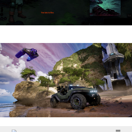
HellSlave II – Judgment of the Archon |
Reseña
Halo: Campaign Evolved | Reseña