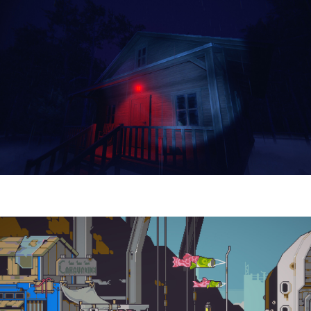
Yellowcreek Stories – The Cabin Watcher
| Reseña