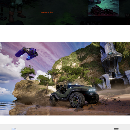
HellSlave II – Judgment of the Archon |
Reseña
Halo: Campaign Evolved | Reseña