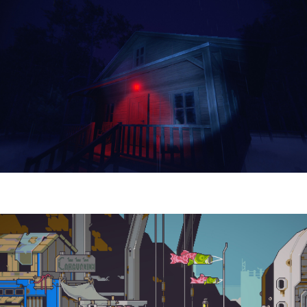
Yellowcreek Stories – The Cabin Watcher
| Reseña