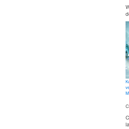
W
d
K
v
Mi
C
C
l