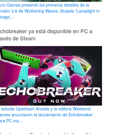
uro Games presentó los primeros detalles de la
ersión 3.6 de Wuthering Waves, titulada “Lamplight in
rage,...
chobreaker ya está disponible en PC a
ravés de Steam
l estudio Upstream Arcade y la editora Weekend
ames anunciaron el lanzamiento de Echobreaker
ara PC vía...