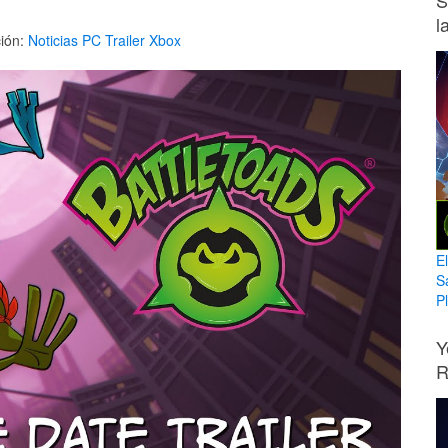
S
l
ión:
Noticias
PC
Trailer
Xbox
E
S
Pl
Y
R