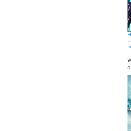
E
l
ma
W
d