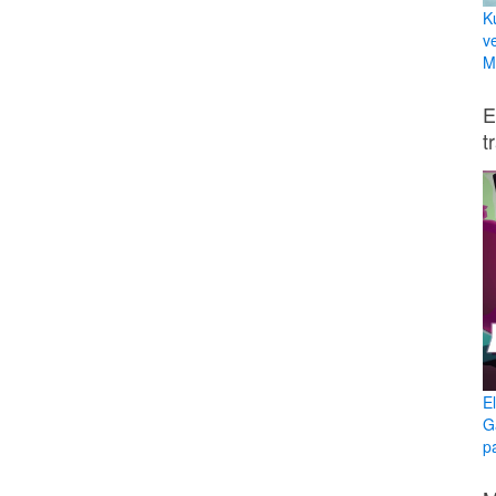
K
v
Mi
E
t
E
G
p