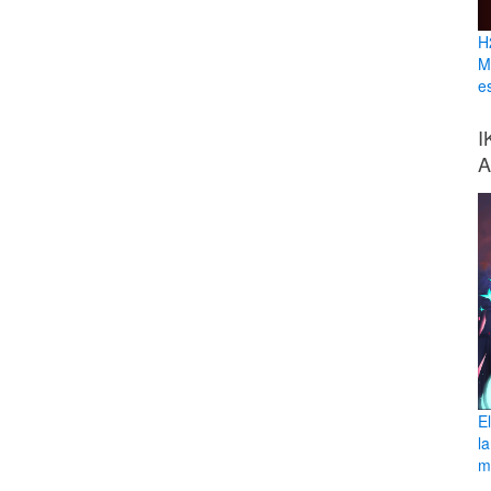
H
M
e
I
A
E
l
ma