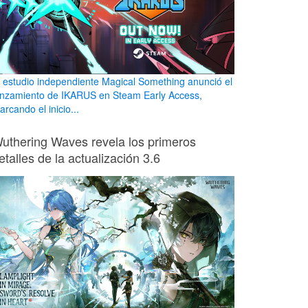
l estudio independiente Magical Something anunció el
anzamiento de IKARUS en Steam Early Access,
rcando el inicio...
uthering Waves revela los primeros
etalles de la actualización 3.6