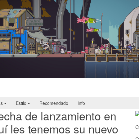
Doloc Town | Reseña
as
Estilo
Recomendado
Info
 fecha de lanzamiento en
uí les tenemos su nuevo
C