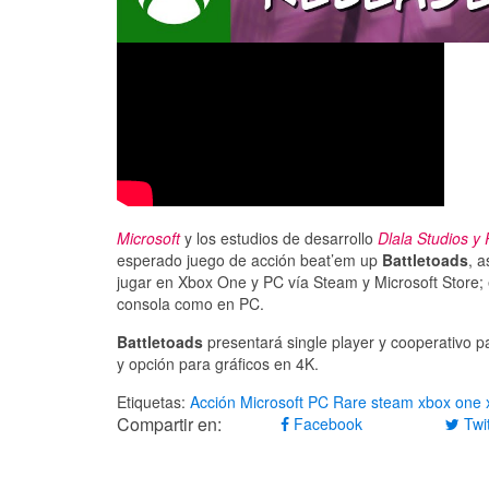
Microsoft
y los estudios de desarrollo
Dlala Studios y
esperado juego de acción beat’em up
Battletoads
, 
jugar en Xbox One y PC vía Steam y Microsoft Store;
consola como en PC.
Battletoads
presentará single player y cooperativo pa
y opción para gráficos en 4K.
Etiquetas:
Acción
Microsoft
PC
Rare
steam
xbox one
Compartir en:
Facebook
Twit