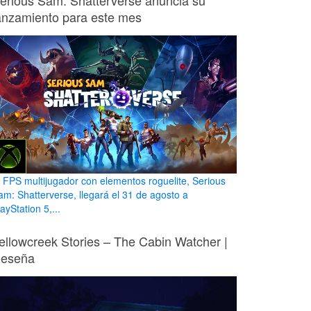
erious Sam: Shatterverse anuncia su
anzamiento para este mes
l FPS multijugador con elementos roguelite, Serious
am: Shatterverse, llegará el 31 de agosto a
ayStation 5,...
ellowcreek Stories – The Cabin Watcher |
eseña