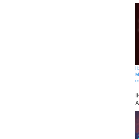
H
M
e
I
A