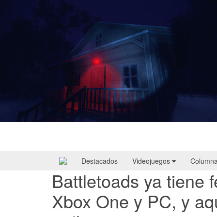
Yellowcreek Stories – The Cabin Watcher
| Reseña
Destacados
Videojuegos
Column
Battletoads ya tiene
Xbox One y PC, y aq