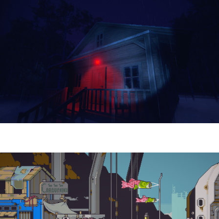
Yellowcreek Stories – The Cabin Watcher
| Reseña