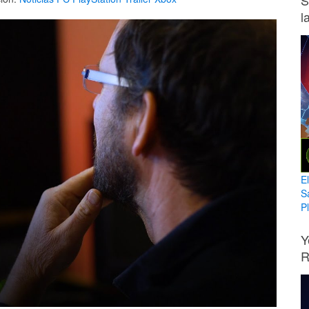
S
l
E
S
Pl
Y
R