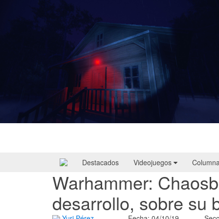
Yellowcreek Stories – The Cabin Watcher
| Reseña
Destacados
Videojuegos
Column
Warhammer: Chaosba
desarrollo, sobre su
Yuri Pérez
Fecha: 04/10/19
Secc