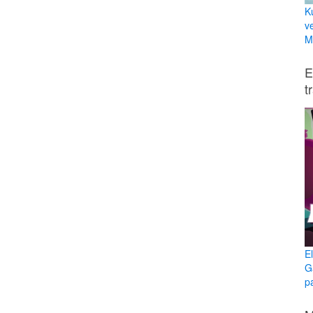
K
v
Mi
E
t
E
G
p