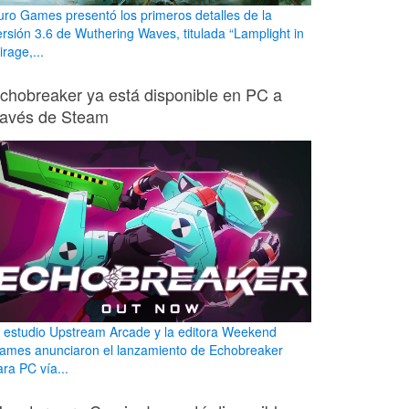
uro Games presentó los primeros detalles de la
ersión 3.6 de Wuthering Waves, titulada “Lamplight in
rage,...
chobreaker ya está disponible en PC a
ravés de Steam
l estudio Upstream Arcade y la editora Weekend
ames anunciaron el lanzamiento de Echobreaker
ara PC vía...