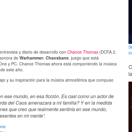
S
ntrevista y diario de desarrollo con
Chance Thomas
(DOTA 2,
m
a sonora de
Warhammer: Chaosbane
, juego que está
box One y PC. Chance Thomas ahora está componiendo la música
C
 de este año.
l
ajo y su inspiración para la música atmosférica que compuso
n ese mundo, en esa ficción. Es casi como un actor de
orda del Caos amenazara a mi familia? Y en la medida
nes que creo que realmente sentiría en ese mundo,
esentes en mi mente”.
one