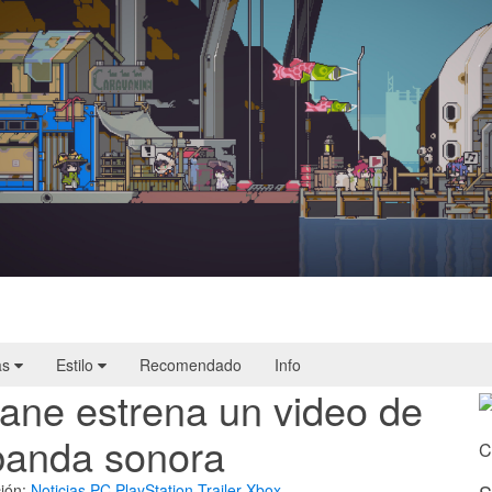
Doloc Town | Reseña
as
Estilo
Recomendado
Info
ne estrena un video de
 banda sonora
C
ión:
Noticias
PC
PlayStation
Trailer
Xbox