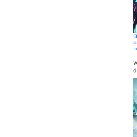
E
l
ma
W
d