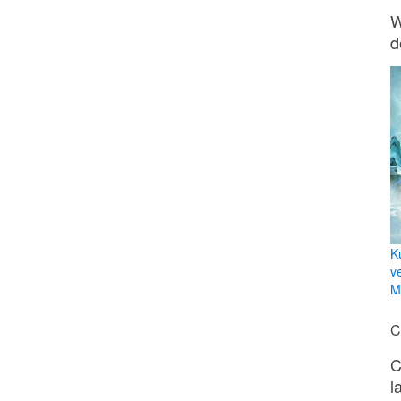
W
d
K
v
Mi
C
C
l