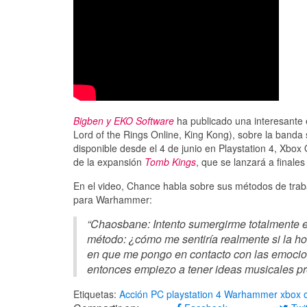
Bigben y EKO Software
ha publicado una interesante e
Lord of the Rings Online, King Kong), sobre la band
disponible desde el 4 de junio en Playstation 4, X
de la expansión
Tomb Kings
, que se lanzará a finales
En el video, Chance habla sobre sus métodos de trab
para Warhammer:
“Chaosbane: Intento sumergirme totalmente e
método: ¿cómo me sentiría realmente si la h
en que me pongo en contacto con las emocio
entonces empiezo a tener ideas musicales pr
Etiquetas:
Acción
PC
playstation 4
Warhammer
xbox 