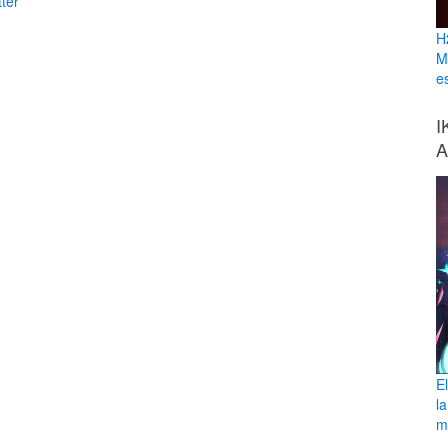
ter
H
M
e
I
A
E
l
ma