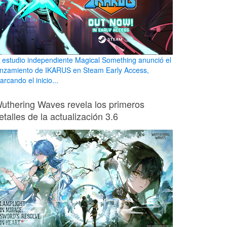
l estudio independiente Magical Something anunció el
anzamiento de IKARUS en Steam Early Access,
rcando el inicio...
uthering Waves revela los primeros
etalles de la actualización 3.6