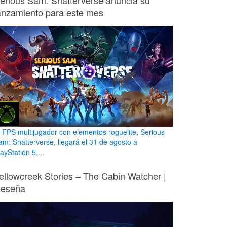
erious Sam: Shatterverse anuncia su
anzamiento para este mes
l FPS multijugador con elementos roguelite, Serious
am: Shatterverse, llegará el 31 de agosto a
ayStation 5,...
ellowcreek Stories – The Cabin Watcher |
eseña