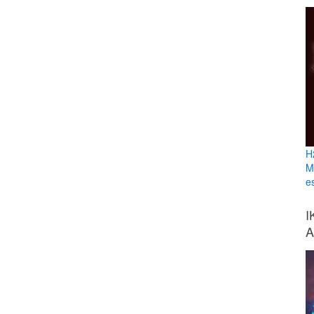
H
M
e
I
A