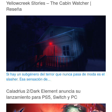
Yellowcreek Stories – The Cabin Watcher |
Reseña
Si hay un subgénero del terror que nunca pasa de moda es el
slasher. Esa sensación de...
Caladrius 2/Dark Element anuncia su
lanzamiento para PS5, Switch y PC