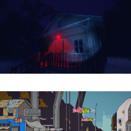
Yellowcreek Stories – The Cabin Watcher
| Reseña