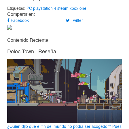
Etiquetas:
PC
playstation 4
steam
xbox one
Compartir en:
Facebook
Twitter
Contenido Reciente
Doloc Town | Reseña
¿Quién dijo que el fin del mundo no podía ser acogedor? Pues