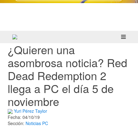
Crazy Taxi: World Tour ya prepara su
primera prueba multijugador cerrada en
septiembre
¿Quieren una
asombrosa noticia? Red
Dead Redemption 2
llega a PC el día 5 de
noviembre
Yuri Pérez Taylor
Fecha: 04/10/19
Sección:
Noticias
PC