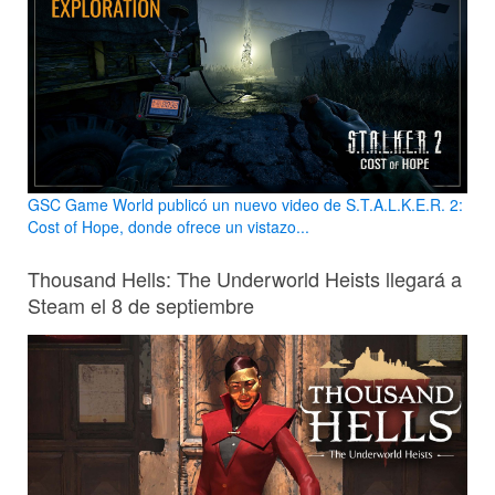
GSC Game World publicó un nuevo video de S.T.A.L.K.E.R. 2:
Cost of Hope, donde ofrece un vistazo...
Thousand Hells: The Underworld Heists llegará a
Steam el 8 de septiembre