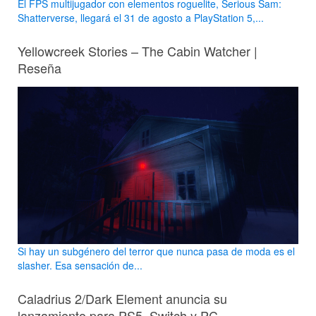
El FPS multijugador con elementos roguelite, Serious Sam:
Shatterverse, llegará el 31 de agosto a PlayStation 5,...
Yellowcreek Stories – The Cabin Watcher |
Reseña
Si hay un subgénero del terror que nunca pasa de moda es el
slasher. Esa sensación de...
Caladrius 2/Dark Element anuncia su
lanzamiento para PS5, Switch y PC