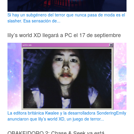
Si hay un subgénero del terror que nunca pasa de moda es el
slasher. Esa sensación de...
lily’s world XD llegará a PC el 17 de septiembre
La editora británica Kwalee y la desarrolladora SonderingEmily
anunciaron que lily’s world XD, un juego de terror...
OBAKEIDORO 2: Chase & Seek ya está