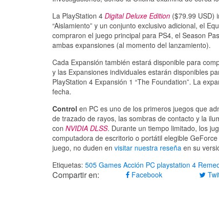
La PlayStation 4
Digital Deluxe Edition
($79.99 USD) i
“Aislamiento” y un conjunto exclusivo adicional, el 
compraron el juego principal para PS4, el Season Pas
ambas expansiones (al momento del lanzamiento).
Cada Expansión también estará disponible para compr
y las Expansiones individuales estarán disponibles 
PlayStation 4 Expansión 1 “The Foundation”. La expa
fecha.
Control
en PC es uno de los primeros juegos que admit
de trazado de rayos, las sombras de contacto y la ilu
con
NVIDIA DLSS
. Durante un tiempo limitado, los ju
computadora de escritorio o portátil elegible GeFor
juego, no duden en
visitar nuestra reseña
en su versió
Etiquetas:
505 Games
Acción
PC
playstation 4
Remed
Compartir en:
Facebook
Twit