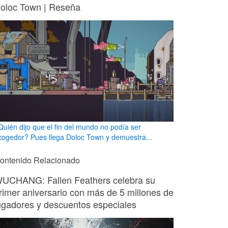
oloc Town | Reseña
Quién dijo que el fin del mundo no podía ser
cogedor? Pues llega Doloc Town y demuestra...
ontenido Relacionado
UCHANG: Fallen Feathers celebra su
rimer aniversario con más de 5 millones de
ugadores y descuentos especiales