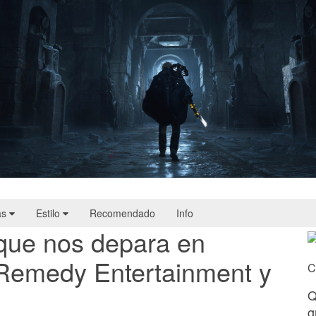
Hell Is Us | Reseña
as
Estilo
Recomendado
Info
 que nos depara en
 Remedy Entertainment y
C
Q
g