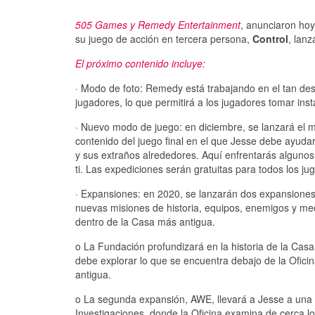
505 Games y Remedy Entertainment
, anunciaron hoy
su juego de acción en tercera persona,
Control
, lan
El próximo contenido incluye:
· Modo de foto: Remedy está trabajando en el tan des
jugadores, lo que permitirá a los jugadores tomar ins
· Nuevo modo de juego: en diciembre, se lanzará el 
contenido del juego final en el que Jesse debe ayudar
y sus extraños alrededores. Aquí enfrentarás alguno
ti. Las expediciones serán gratuitas para todos los ju
· Expansiones: en 2020, se lanzarán dos expansione
nuevas misiones de historia, equipos, enemigos y me
dentro de la Casa más antigua.
o La Fundación profundizará en la historia de la Cas
debe explorar lo que se encuentra debajo de la Ofici
antigua.
o La segunda expansión, AWE, llevará a Jesse a una 
Investigaciones, donde la Oficina examina de cerca l