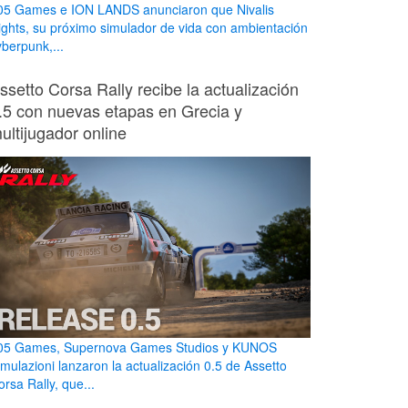
05 Games e ION LANDS anunciaron que Nivalis
ights, su próximo simulador de vida con ambientación
yberpunk,...
ssetto Corsa Rally recibe la actualización
.5 con nuevas etapas en Grecia y
ultijugador online
05 Games, Supernova Games Studios y KUNOS
imulazioni lanzaron la actualización 0.5 de Assetto
rsa Rally, que...