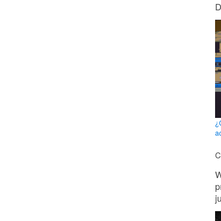
D
¿
a
C
W
p
j