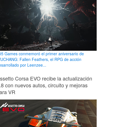
05 Games conmemoró el primer aniversario de
UCHANG: Fallen Feathers, el RPG de acción
esarrollado por Leenzee...
ssetto Corsa EVO recibe la actualización
.8 con nuevos autos, circuito y mejoras
ara VR