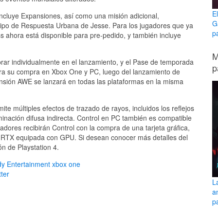
E
ncluye Expansiones, así como una misión adicional,
G
Equipo de Respuesta Urbana de Jesse. Para los jugadores que ya
p
s ahora está disponible para pre-pedido, y también incluye
M
ar individualmente en el lanzamiento, y el Pase de temporada
p
para su compra en Xbox One y PC, luego del lanzamiento de
nsión AWE se lanzará en todas las plataformas en la misma
e múltiples efectos de trazado de rayos, incluidos los reflejos
minación difusa indirecta. Control en PC también es compatible
gadores recibirán Control con la compra de una tarjeta gráfica,
ce RTX equipada con GPU. Si desean conocer más detalles del
n de Playstation 4.
y Entertainment
xbox one
ter
L
a
pa