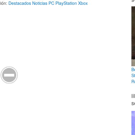
ión:
Destacados
Noticias
PC
PlayStation
Xbox
B
S
R
l
s