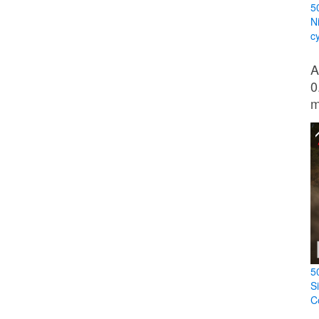
5
N
c
A
0
m
5
S
Co