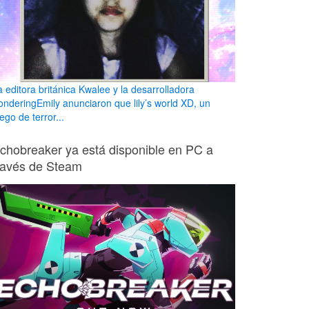
a editora británica Kwalee y la desarrolladora
onderingEmily anunciaron que lily’s world XD, un
ego de terror...
chobreaker ya está disponible en PC a
ravés de Steam