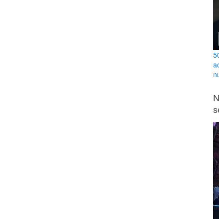
5
a
n
N
s