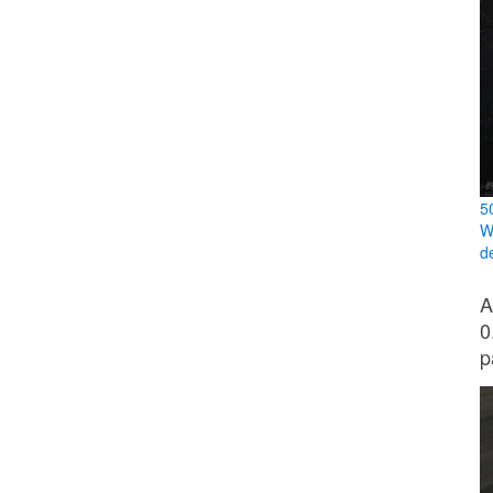
5
W
d
A
0
p