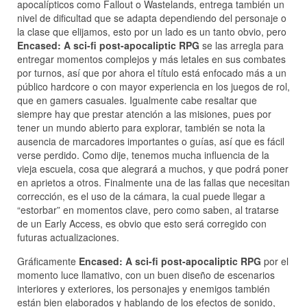
apocalípticos como Fallout o Wastelands, entrega también un
nivel de dificultad que se adapta dependiendo del personaje o
la clase que elijamos, esto por un lado es un tanto obvio, pero
Encased: A sci-fi post-apocaliptic RPG
se las arregla para
entregar momentos complejos y más letales en sus combates
por turnos, así que por ahora el título está enfocado más a un
público hardcore o con mayor experiencia en los juegos de rol,
que en gamers casuales. Igualmente cabe resaltar que
siempre hay que prestar atención a las misiones, pues por
tener un mundo abierto para explorar, también se nota la
ausencia de marcadores importantes o guías, así que es fácil
verse perdido. Como dije, tenemos mucha influencia de la
vieja escuela, cosa que alegrará a muchos, y que podrá poner
en aprietos a otros. Finalmente una de las fallas que necesitan
corrección, es el uso de la cámara, la cual puede llegar a
“estorbar” en momentos clave, pero como saben, al tratarse
de un Early Access, es obvio que esto será corregido con
futuras actualizaciones.
Gráficamente
Encased: A sci-fi post-apocaliptic RPG
por el
momento luce llamativo, con un buen diseño de escenarios
interiores y exteriores, los personajes y enemigos también
están bien elaborados y hablando de los efectos de sonido,