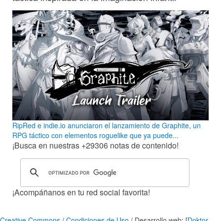
RipRed e indie.io anunciaron el lanzamiento de Graphite, un
RPG táctico con elementos roguelike que ya puede...
¡Busca en nuestras
+29306
notas de contenido!
¡Acompáñanos en tu red social favorita!
Creative Commons
/
Condiciones de Uso
/ Desarrollo web: [
Doktor