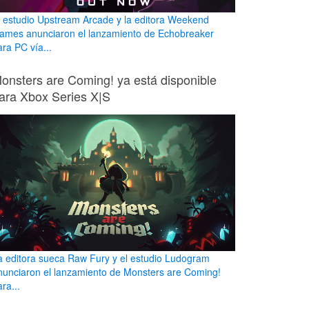
l estudio Upstream Arcade y la editora Weekend
ames anunciaron el lanzamiento de Echobreaker
ara PC vía...
onsters are Coming! ya está disponible
ara Xbox Series X|S
a editora sueca Raw Fury y el estudio Ludogram
nunciaron el lanzamiento de Monsters are Coming!
ra...