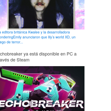
a editora británica Kwalee y la desarrolladora
onderingEmily anunciaron que lily’s world XD, un
ego de terror...
chobreaker ya está disponible en PC a
ravés de Steam