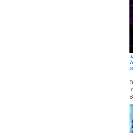
B
W
pa
D
m
B