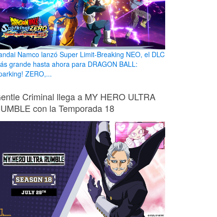
andai Namco lanzó Super Limit-Breaking NEO, el DLC
ás grande hasta ahora para DRAGON BALL:
parking! ZERO,...
entle Criminal llega a MY HERO ULTRA
UMBLE con la Temporada 18