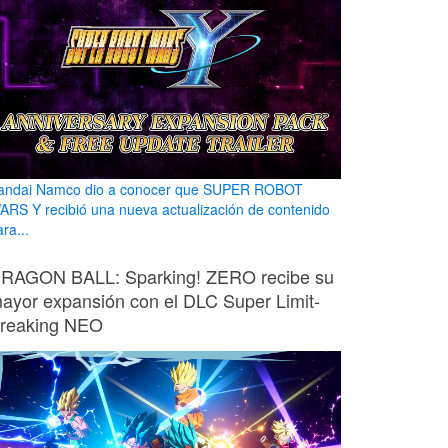
andai Namco dio a conocer que SUPER ROBOT
ARS Y recibió una nueva actualización de contenido
ra...
RAGON BALL: Sparking! ZERO recibe su
ayor expansión con el DLC Super Limit-
reaking NEO