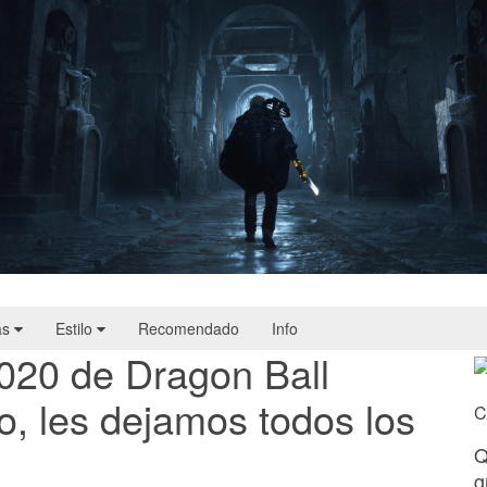
Hell Is Us | Reseña
as
Estilo
Recomendado
Info
020 de Dragon Ball
o, les dejamos todos los
C
Q
g