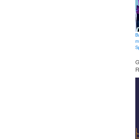
B
m
S
G
R