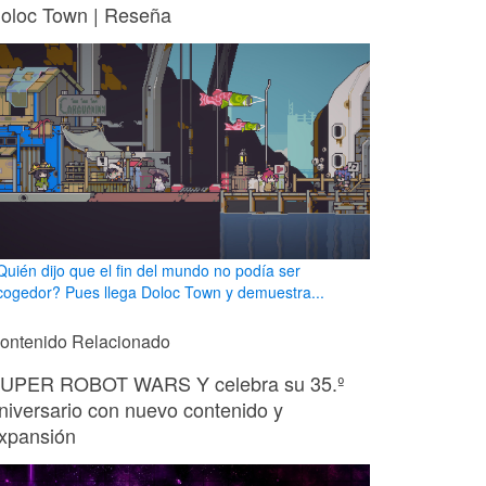
oloc Town | Reseña
Quién dijo que el fin del mundo no podía ser
cogedor? Pues llega Doloc Town y demuestra...
ontenido Relacionado
UPER ROBOT WARS Y celebra su 35.º
niversario con nuevo contenido y
xpansión