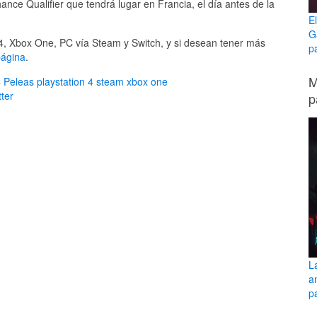
hance Qualifier que tendrá lugar en Francia, el día antes de la
E
G
 4, Xbox One, PC vía Steam y Switch, y si desean tener más
p
página
.
M
C
Peleas
playstation 4
steam
xbox one
ter
p
L
a
pa