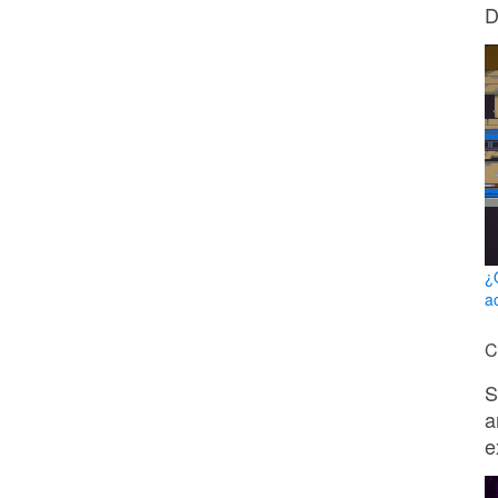
D
¿
a
C
S
a
e