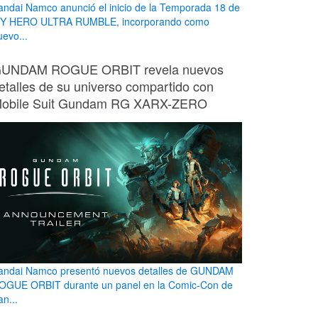
andai Namco anunció el inicio de la Temporada 18 de
Y HERO ULTRA RUMBLE, incorporando como
uevo...
UNDAM ROGUE ORBIT revela nuevos
etalles de su universo compartido con
obile Suit Gundam RG XARX-ZERO
andai Namco presentó nuevos detalles de GUNDAM
OGUE ORBIT durante un panel en la Comic-Con de
n...