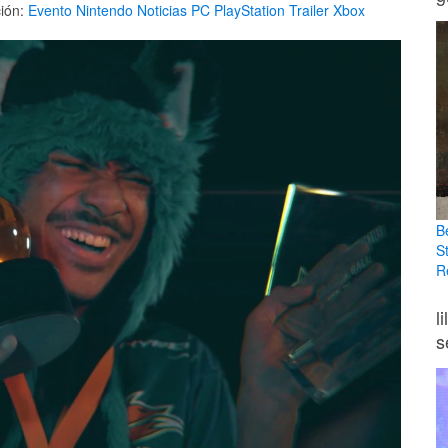
ión:
Evento
Nintendo
Noticias
PC
PlayStation
Trailer
Xbox
B
S
R
l
s