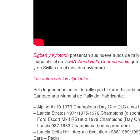
Bigben y Kylotonn
presentan sus nueve autos de rally
juego oficial de la
FIA World Rally Championship
que l
y en Switch en el mes de noviembre.
Los autos son los siguientes:
Seis legendarios autos de rally que hicieron histor
Campeonato Mundial de Rally del Fabricante:
– Alpine A110 1973 Champions (Day One DLC o vía t
– Lancia Stratos 1974/1975/1976 Champions (disponib
– Ford Escort MkII RS1800 1979 Champions (Day On
– Lancia 037 1983 Champions (bonus preorden)
– Lancia Delta HF Integrale Evolution 1988/1989/1
Cars – Pack)