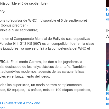
isponible el 5 de septiembre)
H
WRC:
M
e
ons (precursor de WRC), (disponible el 5 de septiembre)
 (bonus preorden)
I
nible el 5 de septiembre)
A
tante en el Campeonato Mundial de Rally de sus respectivas
 Porsche 911 GT3 RS (997) es un competidor líder en la clase
los jugadores, ya que se unirá a la competencia del WRC el
RC 8
. En el modo Carrera, les dan a los jugadores la
más destacado de los rallys clásicos de antaño. También
s automóviles modernos, además de las características
bles en el lanzamiento del juego.
todas las superficies, un modo carrera completamente
icas, 52 equipos, 14 países, más de 100 etapas especiales,
E
l
PC
playstation 4
xbox one
ma
ter