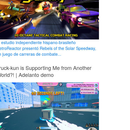
l estudio independiente hispano-brasileño
etroReactor presentó Rebels of the Solar Speedway,
n juego de carreras de combate...
ruck-kun is Supporting Me from Another
orld?! | Adelanto demo