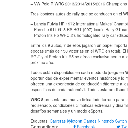
– VW Polo R WRC 2013/2014/2015/2016 Champions (d
Tres icónicos autos de rally que se conducen en el 
– Lancia Fulvia HF 1972 International Makes’ Champi
– Porsche 911 GT3 RS RGT (997) Iconic Rally GT car
– Proton Iriz R5 WRC 2’s homologated rally car (dispo
Entre los 9 autos, 7 de ellos jugaron un papel impor
épocas (más de 150 victorias en el WRC en total). El
RG-T y el Proton Iriz R5 se ofrece exclusivamente a 
próximo año.
Todos están disponibles en cada modo de juego en
W
oportunidad de experimentar eventos históricos y lo 
ofrecen una experiencia de conducción diferente a lo
específicas de cada automóvil. Todos estarán disponi
WRC 8
presenta una nueva física todo terreno para 
rediseñado, condiciones climáticas extremas y dinám
desafíos semanales y un modo eSports.
Etiquetas:
Carreras
Kylotonn Games
Nintendo Switch
Compartir en:
Facebook
Twit