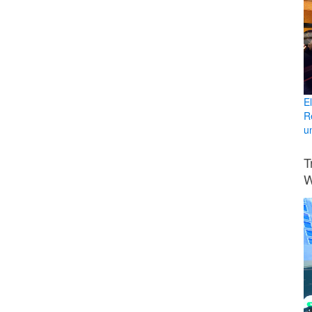
E
R
u
T
W