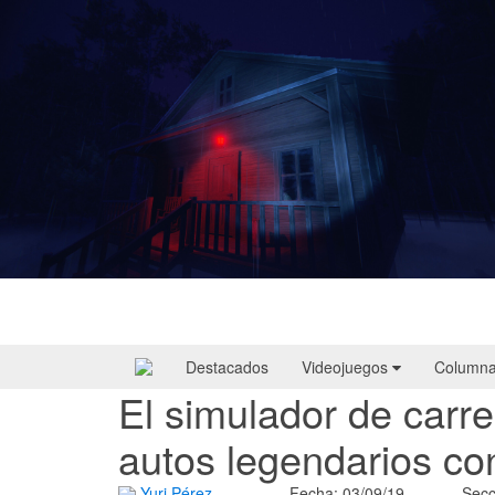
Yellowcreek Stories – The Cabin Watcher
| Reseña
Destacados
Videojuegos
Column
El simulador de carr
autos legendarios c
Yuri Pérez
Fecha: 03/09/19
Secc